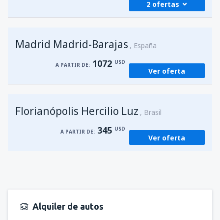
2 ofertas
desde
Foz de Iguazú, Cataratas
(IGU)
Madrid Madrid-Barajas
227
España
A PARTIR DE:
USD
1072
USD
A PARTIR DE:
Ver oferta
desde
Asunción, Silvio Pettirossi
(ASU)
203
A PARTIR DE:
USD
Florianópolis Hercilio Luz
Brasil
345
USD
A PARTIR DE:
Ver oferta
Alquiler de autos