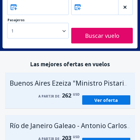
Pasajeros
1
Buscar vuelo
Las mejores ofertas en vuelos
A
Buenos Aires Ezeiza "Ministro Pistarini"
262
USD
A PARTIR DE:
Ver oferta
Río de Janeiro Galeao - Antonio Carlos Jobim
203
USD
A PARTIR DE: