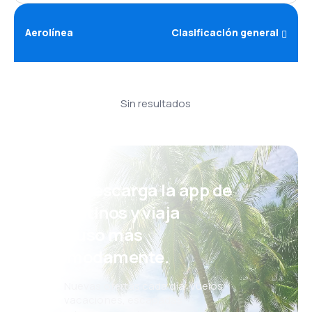
Aerolínea
Clasificación general
Sin resultados
¡Eh! Descarga la app de
eDestinos y viaja
incluso más
cómodamente.
Nuevas ofertas cada día: vuelos,
vacaciones, escapadas