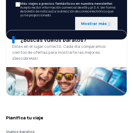
Más viajes a precios fantásticos en nuestra newsletter.
Acepto recibir información comercial de eSky.pl S.A. (en forma
de boletín de noticias) a la dirección de correo electrónico que
yo he proporcionado.
Mostrar más
¿Buscas vuelos baratos?
Estás en el lugar correcto. Cada día comparamos
cientos de ofertas para mostrarte las mejores.
¡Descúbrelas!
Planifica tu viaje
Vuelos baratos