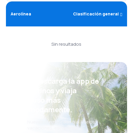
Aerolínea
Clasificación general
Sin resultados
¡Eh! Descarga la app de
eDestinos y viaja
incluso más
cómodamente.
Nuevas ofertas cada día: vuelos,
vacaciones, escapadas