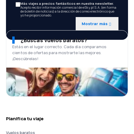
Más viajes a precios fantásticos en nuestra newsletter.
Acepto recibir información comercial de eSky.pl S.A. (en forma
de boletín de noticias) a la dirección de correo electrónico que
yo he proporcionado.
Mostrar más
¿Buscas vuelos baratos?
Estás en el lugar correcto. Cada día comparamos
cientos de ofertas para mostrarte las mejores.
¡Descúbrelas!
Planifica tu viaje
Vuelos baratos