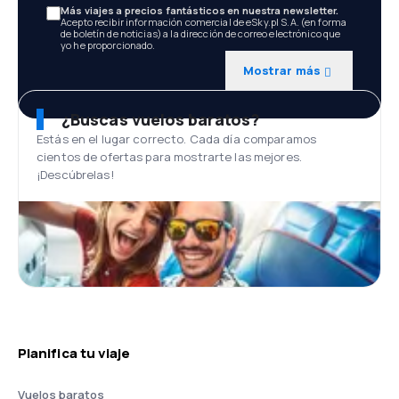
Más viajes a precios fantásticos en nuestra newsletter.
Acepto recibir información comercial de eSky.pl S.A. (en forma
de boletín de noticias) a la dirección de correo electrónico que
yo he proporcionado.
Mostrar más
¿Buscas vuelos baratos?
Estás en el lugar correcto. Cada día comparamos
cientos de ofertas para mostrarte las mejores.
¡Descúbrelas!
Planifica tu viaje
Vuelos baratos