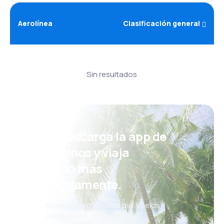
Aerolínea
Clasificación general
Sin resultados
¡Eh! Descarga la app de
eDestinos y viaja
incluso más
cómodamente.
Nuevas ofertas cada día: vuelos,
vacaciones, escapadas