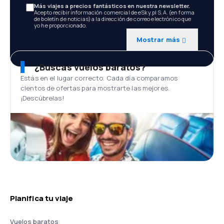
Más viajes a precios fantásticos en nuestra newsletter.
Acepto recibir información comercial de eSky.pl S.A. (en forma
de boletín de noticias) a la dirección de correo electrónico que
yo he proporcionado.
Mostrar más
¿Buscas vuelos baratos?
Estás en el lugar correcto. Cada día comparamos
cientos de ofertas para mostrarte las mejores.
¡Descúbrelas!
Planifica tu viaje
Vuelos baratos