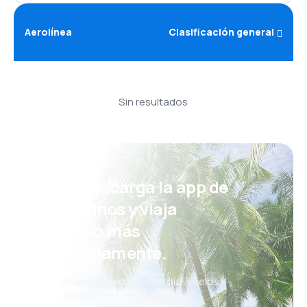
Aerolínea
Clasificación general
Sin resultados
¡Eh! Descarga la app de
eDestinos y viaja
incluso más
cómodamente.
Nuevas ofertas cada día: vuelos,
vacaciones, escapadas