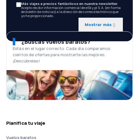
Más viajes a precios fantásticos en nuestra newsletter.
Acepto recibir información comercial de eSky.pl S.A. (en forma
de boletín de noticias) a la dirección de correo electrónico que
yo he proporcionado.
Mostrar más
¿Buscas vuelos baratos?
Estás en el lugar correcto. Cada día comparamos
cientos de ofertas para mostrarte las mejores.
¡Descúbrelas!
Planifica tu viaje
Vuelos baratos