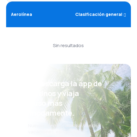
Aerolínea
Clasificación general
Sin resultados
¡Eh! Descarga la app de
eDestinos y viaja
incluso más
cómodamente.
Nuevas ofertas cada día: vuelos,
vacaciones, escapadas