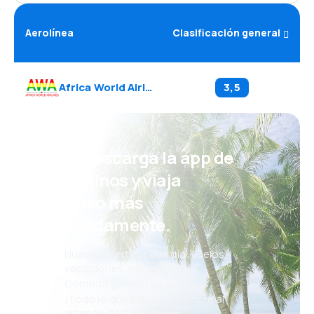
Aerolínea
Clasificación general
Africa World Airlines
(
AW
)
3,5
¡Eh! Descarga la app de
eDestinos y viaja
incluso más
cómodamente.
Nuevas ofertas cada día: vuelos,
vacaciones, escapadas
Cómoda gestión de reservas
¡Todo lo que importa, siempre al
alcance de tu mano!