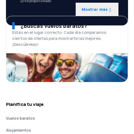
yo he proporcionado.
Mostrar más
¿Buscas vuelos baratos?
Estás en el lugar correcto. Cada día comparamos
cientos de ofertas para mostrarte las mejores.
¡Descúbrelas!
Planifica tu viaje
Vuelos baratos
Alojamientos