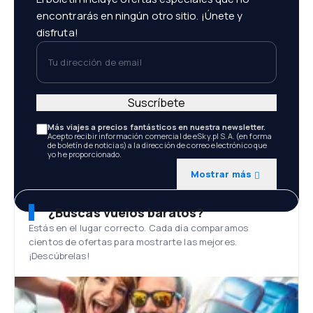
encontrarás en ningún otro sitio. ¡Únete y
disfruta!
Tu dirección de email
Suscríbete
Más viajes a precios fantásticos en nuestra newsletter.
Acepto recibir información comercial de eSky.pl S.A. (en forma
de boletín de noticias) a la dirección de correo electrónico que
yo he proporcionado.
Mostrar más
¿Buscas vuelos baratos?
Estás en el lugar correcto. Cada día comparamos
cientos de ofertas para mostrarte las mejores.
¡Descúbrelas!