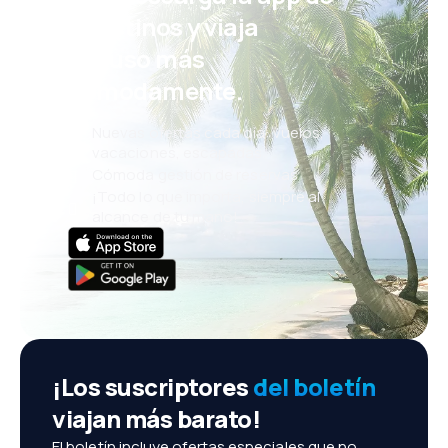
eDestinos y viaja
incluso más
cómodamente.
Nuevas ofertas cada día: vuelos,
vacaciones, escapadas
Cómoda gestión de reservas
¡Todo lo que importa, siempre al
alcance de tu mano!
¡Los suscriptores
del boletín
viajan más barato!
El boletín incluye ofertas especiales que no