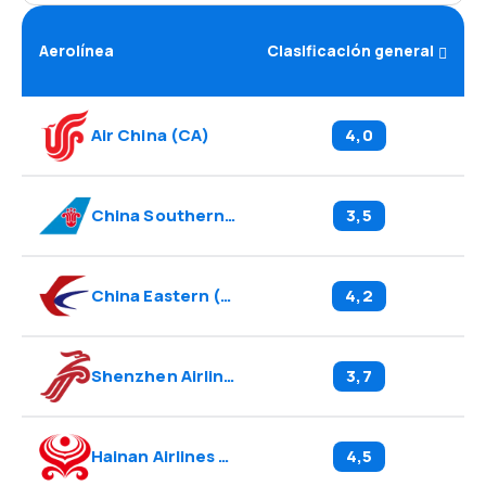
Aerolínea
Clasificación general
Air China
(
CA
)
4,0
China Southern
(
CZ
)
3,5
China Eastern
(
MU
)
4,2
Shenzhen Airlines
(
ZH
)
3,7
Hainan Airlines
(
HU
)
4,5