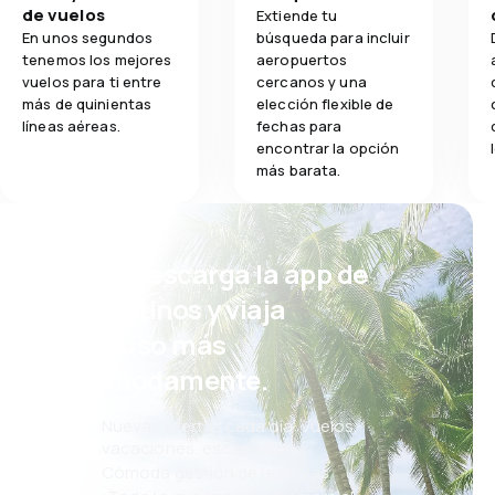
de vuelos
Extiende tu
En unos segundos
búsqueda para incluir
tenemos los mejores
aeropuertos
vuelos para ti entre
cercanos y una
más de quinientas
elección flexible de
líneas aéreas.
fechas para
encontrar la opción
más barata.
¡Eh! Descarga la app de
eDestinos y viaja
incluso más
cómodamente.
Nuevas ofertas cada día: vuelos,
vacaciones, escapadas
Cómoda gestión de reservas