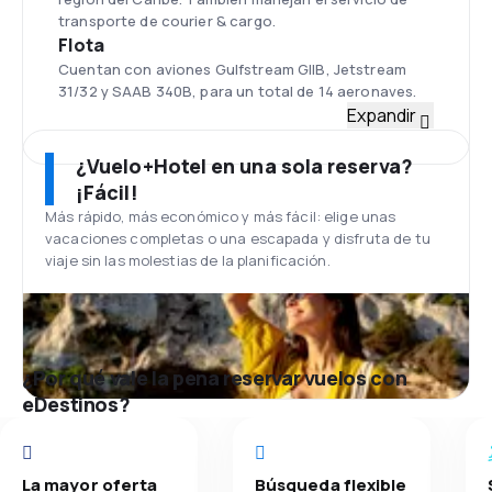
transporte de courier & cargo.
Flota
Cuentan con aviones Gulfstream GIIB, Jetstream
31/32 y SAAB 340B, para un total de 14 aeronaves.
Aeropuerto Internacional la Isabela El
Expandir
Su sede principal se encuentra en el Aeropuerto
Internacional la Isabela El aeropuerto es
¿Vuelo+Hotel en una sola reserva?
mayormente usado para vuelos regionales en el
¡Fácil!
área del Caribe, aeronaves privadas y deportivas, así
Más rápido, más económico y más fácil: elige unas
como escuelas de pilotos y clubes aéreos.
vacaciones completas o una escapada y disfruta de tu
viaje sin las molestias de la planificación.
¿Por qué vale la pena reservar vuelos con
eDestinos?
La mayor oferta
Búsqueda flexible