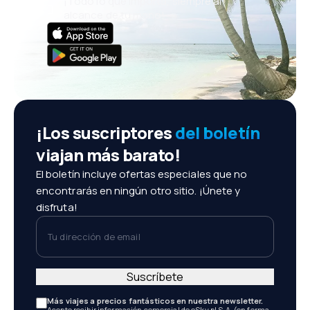
¡Todo lo que importa, siempre al
alcance de tu mano!
¡Los suscriptores
del boletín
viajan más barato!
El boletín incluye ofertas especiales que no
encontrarás en ningún otro sitio. ¡Únete y
disfruta!
Tu dirección de email
Suscríbete
Más viajes a precios fantásticos en nuestra newsletter.
Acepto recibir información comercial de eSky.pl S.A. (en forma