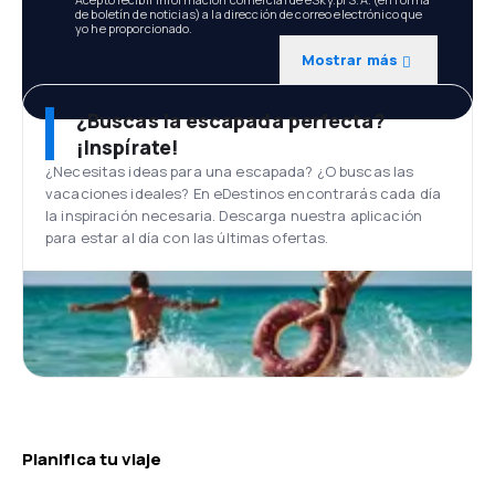
de boletín de noticias) a la dirección de correo electrónico que
yo he proporcionado.
Mostrar más
¿Buscas la escapada perfecta?
¡Inspírate!
¿Necesitas ideas para una escapada? ¿O buscas las
vacaciones ideales? En eDestinos encontrarás cada día
la inspiración necesaria. Descarga nuestra aplicación
para estar al día con las últimas ofertas.
Planifica tu viaje