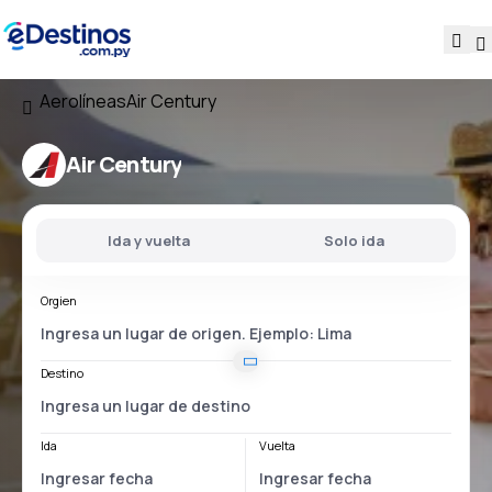
Aerolíneas
Air Century
Air Century
Ida y vuelta
Solo ida
Orgien
Destino
Ida
Vuelta