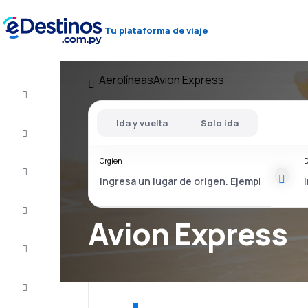
Tu plataforma de viaje
Aerolíneas
Avion Express
Vuelos
baratos
Ida y vuelta
Solo ida
Alojamientos
Orgien
D
Ofertas
Completa
el viaje
Avion Express
Inspiración
y consejos
Atención
al cliente