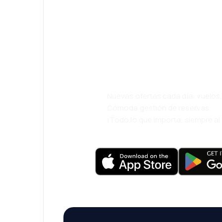
¡Eh! Descarga l
eDestinos y via
cómodamente.
Nuevas ofertas cada día: vuelo
Cómoda gestión de reservas
¡Todo lo que importa, siempre a