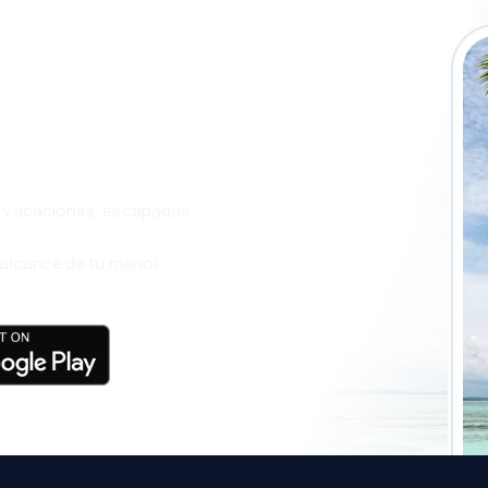
a app de
ja incluso más
s, vacaciones, escapadas
l alcance de tu mano!