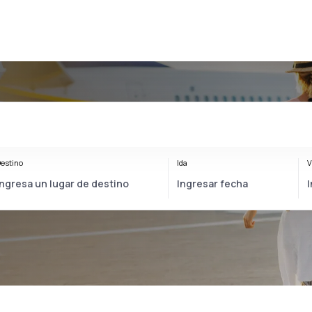
estino
Ida
V