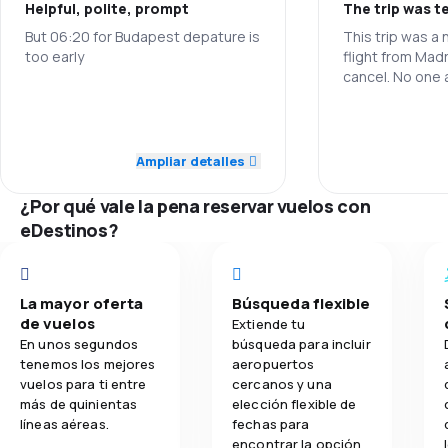
Helpful, polite, prompt
The trip was te
3,6
Precio del billete
But 06:20 for Budapest depature is
This trip was a
too early
flight from Mad
3,9
Comodidad de viaje
cancel. No one a
helped me to ge
4,0
Personal
4,0
worst trip of my
Transporte de equipaje
Personal
this is 0.
5,0
Puntualidad
Ampliar detalles
2,9
Comidas
Puntualidad
5,0
Red de conexiones
¿Por qué vale la pena reservar vuelos con
Red de conex
eDestinos?
4,0
Precio del billete
Precio del bill
4,0
Comodidad de viaje
La mayor oferta
Búsqueda flexible
Transporte de
de vuelos
Extiende tu
En unos segundos
búsqueda para incluir
Comidas
tenemos los mejores
aeropuertos
vuelos para ti entre
cercanos y una
más de quinientas
elección flexible de
líneas aéreas.
fechas para
encontrar la opción