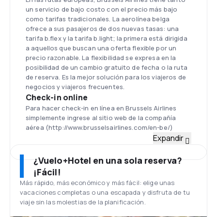
un servicio de bajo costo con el precio más bajo
como tarifas tradicionales. La aerolínea belga
ofrece a sus pasajeros de dos nuevas tasas: una
tarifa b.flex y la tarifa b.light; la primera está dirigida
a aquellos que buscan una oferta flexible por un
precio razonable. La flexibilidad se expresa en la
posibilidad de un cambio gratuito de fecha o la ruta
de reserva. Es la mejor solución para los viajeros de
negocios y viajeros frecuentes.
Check-in online
Para hacer check-in en línea en Brussels Airlines
simplemente ingrese al sitio web de la compañía
aérea (http://www.brusselsairlines.com/en-be/)
Flota
Expandir
Brussels Airlines tiene 45 aviones de diversos tipos y
tamaños, entre las que se encuentran : Airbus (
¿Vuelo+Hotel en una sola reserva?
A319, A330 ), Boeing ( 737 ), Avro 100, BAE 146.
¡Fácil!
Aeropuerto de Bruselas-NationalBrussels
Más rápido, más económico y más fácil: elige unas
El aeropuerto internacional de Brussels es el
vacaciones completas o una escapada y disfruta de tu
principal aeropuerto de la capital de la Unión
viaje sin las molestias de la planificación.
Europea. Está a 12 km del centro de la ciudad. Es un