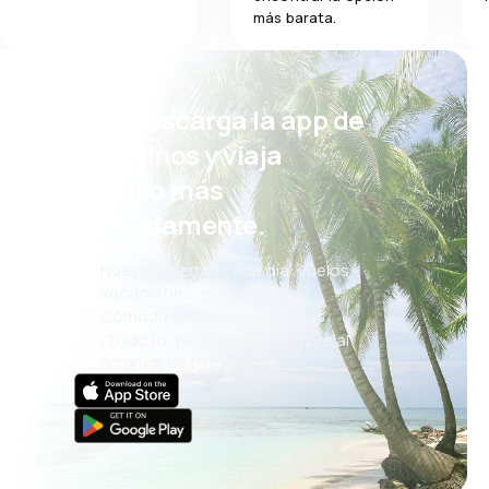
más barata.
¡Eh! Descarga la app de
eDestinos y viaja
incluso más
cómodamente.
Nuevas ofertas cada día: vuelos,
vacaciones, escapadas
Cómoda gestión de reservas
¡Todo lo que importa, siempre al
alcance de tu mano!