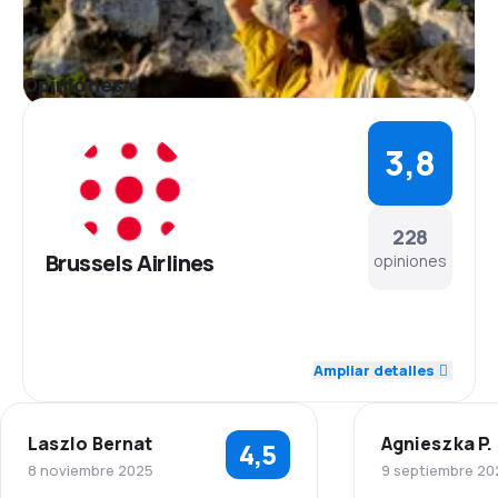
aeropuerto cómodo y agradable para los pasajeros
y su ambición es lograr tres valores básicos: la
europeidad, la eficiencia, la hospitalidad.
Comidas
Opiniones
Los pasajeros de Brussels Airlines pueden disfrutar
de ensaladas, platos calientes, postres, aperitivos y
bebidas . Los detalles dependen de la clase de vuelo
3,8
elegido y la etapa del viaje.
Servicios Adicionales
La compañía Brussels Airlines ofrece una gama
228
completa de servicios. Gracias a los programa de
fidelización Privilege Brussels Airlines ofrece a los
Brussels Airlines
opiniones
pasajeros la oportunidad de ganar millas y utilizarlas
en vuelo cada miembro de Star Alliance, que ya
incluye 1.074 destinos en 174 países.
4,2
Personal
Ampliar detalles
3,7
Puntualidad
Laszlo Bernat
Agnieszka P.
4,5
4,1
Red de conexiones
8 noviembre 2025
9 septiembre 20