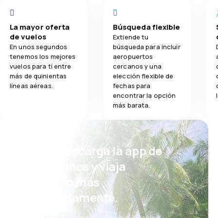
La mayor oferta
Búsqueda flexible
de vuelos
Extiende tu
En unos segundos
búsqueda para incluir
tenemos los mejores
aeropuertos
vuelos para ti entre
cercanos y una
más de quinientas
elección flexible de
líneas aéreas.
fechas para
encontrar la opción
más barata.
¡Eh! Descarga la app de
eDestinos y viaja
incluso más
cómodamente.
Nuevas ofertas cada día: vuelos,