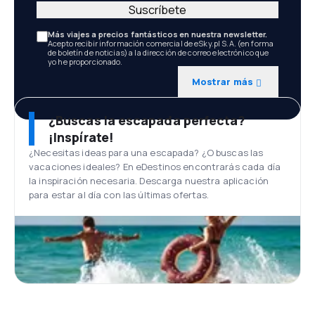
Suscríbete
Más viajes a precios fantásticos en nuestra newsletter.
Acepto recibir información comercial de eSky.pl S.A. (en forma
de boletín de noticias) a la dirección de correo electrónico que
yo he proporcionado.
Mostrar más
¿Buscas la escapada perfecta?
¡Inspírate!
¿Necesitas ideas para una escapada? ¿O buscas las
vacaciones ideales? En eDestinos encontrarás cada día
la inspiración necesaria. Descarga nuestra aplicación
para estar al día con las últimas ofertas.