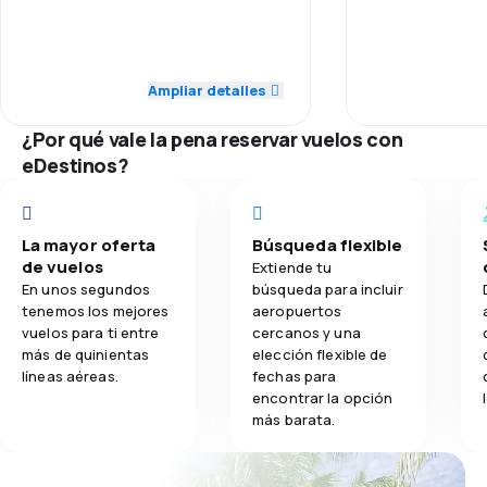
impressed!!
4,0
Personal
Personal
4,7
Transporte de equipaje
5,0
Puntualidad
Puntualidad
Ampliar detalles
4,3
Comidas
4,0
Red de conexiones
Red de conex
¿Por qué vale la pena reservar vuelos con
eDestinos?
4,0
Precio del billete
Precio del bill
5,0
Comodidad de viaje
Comodidad de
La mayor oferta
Búsqueda flexible
de vuelos
Extiende tu
5,0
Transporte de equipaje
En unos segundos
búsqueda para incluir
tenemos los mejores
aeropuertos
vuelos para ti entre
cercanos y una
5,0
Comidas
más de quinientas
elección flexible de
líneas aéreas.
fechas para
encontrar la opción
más barata.