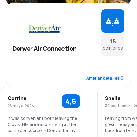
4,4
15
Denver Air Connection
opiniones
4,6
Personal
Ampliar detalles
4,3
Puntualidad
Corrine
Sheila
4,6
4,3
Red de conexiones
16 mayo 2024
30 septiembre 2
3,8
Precio del billete
It was convenient both leaving the
Leaving from W
Clovis, NM area and arriving at the
great… easy and fast
same concourse in Denver for my
back from Den
4,5
Comodidad de viaje
connecting flight.
leave at 4:55 pm, 