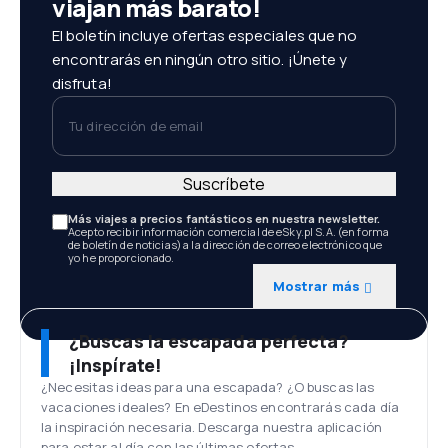
viajan más barato!
El boletín incluye ofertas especiales que no
encontrarás en ningún otro sitio. ¡Únete y
disfruta!
Tu dirección de email
Suscríbete
Más viajes a precios fantásticos en nuestra newsletter.
Acepto recibir información comercial de eSky.pl S.A. (en forma
de boletín de noticias) a la dirección de correo electrónico que
yo he proporcionado.
Mostrar más
¿Buscas la escapada perfecta?
¡Inspírate!
¿Necesitas ideas para una escapada? ¿O buscas las
vacaciones ideales? En eDestinos encontrarás cada día
la inspiración necesaria. Descarga nuestra aplicación
para estar al día con las últimas ofertas.