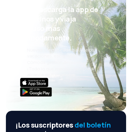
¡Eh! Descarga la app de
eDestinos y viaja
incluso más
cómodamente.
Nuevas ofertas cada día: vuelos,
vacaciones, escapadas
Cómoda gestión de reservas
¡Todo lo que importa, siempre al
alcance de tu mano!
¡Los suscriptores
del boletín