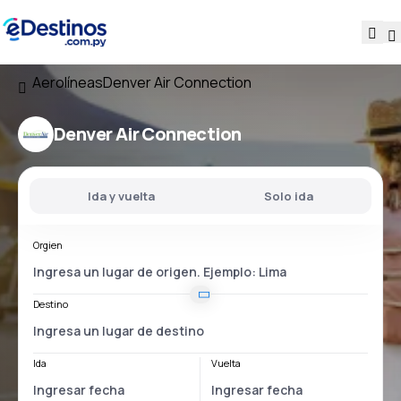
Aerolíneas
Denver Air Connection
Denver Air Connection
Ida y vuelta
Solo ida
Orgien
Destino
Ida
Vuelta