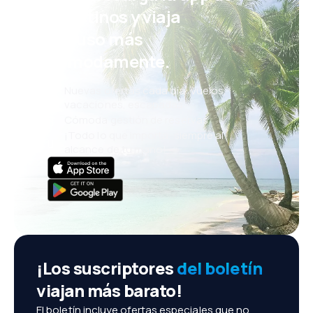
eDestinos y viaja
incluso más
cómodamente.
Nuevas ofertas cada día: vuelos,
vacaciones, escapadas
Cómoda gestión de reservas
¡Todo lo que importa, siempre al
alcance de tu mano!
¡Los suscriptores
del boletín
viajan más barato!
El boletín incluye ofertas especiales que no