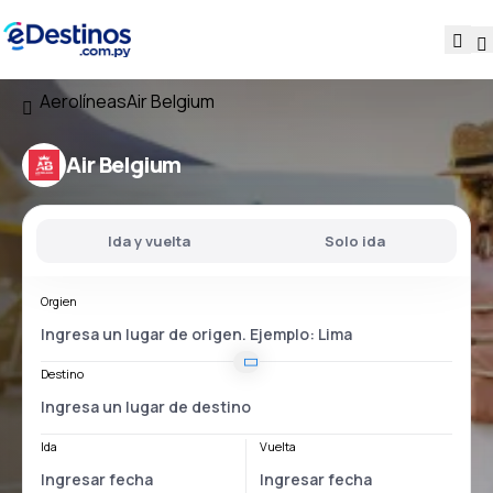
Aerolíneas
Air Belgium
Air Belgium
Ida y vuelta
Solo ida
Orgien
Destino
Ida
Vuelta