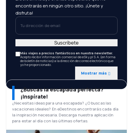
encontrarás en ningún otro sitio. ¡Únete y
disfruta!
Tu dirección de email
Suscríbete
Más viajes a precios fantásticos en nuestra newsletter.
Acepto recibir información comercial de eSky.pl S.A. (en forma
de boletín de noticias) a la dirección de correo electrónico que
yo he proporcionado.
Mostrar más
¿Buscas la escapada perfecta?
¡Inspírate!
¿Necesitas ideas para una escapada? ¿O buscas las
vacaciones ideales? En eDestinos encontrarás cada día
la inspiración necesaria. Descarga nuestra aplicación
para estar al día con las últimas ofertas.