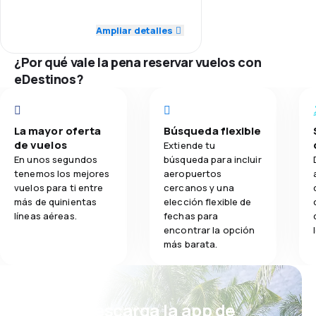
1
4,0
Personal
Ceny biletów:
Ampliar detalles
3,0
Comidas
1
3,0
Puntualidad
Komfort podróży:
¿Por qué vale la pena reservar vuelos con
Odmówiono mi powrotu, twierdząc
eDestinos?
ze bilet nie został opłacony, co nie
3,0
Red de conexiones
jest prawdą. Bedę składał
reklamację
3,0
Precio del billete
Przewóz bagażu:
La mayor oferta
Búsqueda flexible
1
de vuelos
Extiende tu
1,0
Comodidad de viaje
Posiłki:
En unos segundos
búsqueda para incluir
1
tenemos los mejores
aeropuertos
3,0
Transporte de equipaje
vuelos para ti entre
cercanos y una
más de quinientas
elección flexible de
líneas aéreas.
fechas para
3,0
Comidas
encontrar la opción
más barata.
¡Eh! Descarga la app de