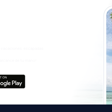
a app de
ja incluso más
s, vacaciones, escapadas
l alcance de tu mano!