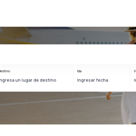
estino
Ida
V