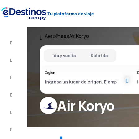
Tu plataforma de viaje
Aerolíneas
Air Koryo
Vuelos
baratos
Ida y vuelta
Solo ida
Alojamientos
Orgien
D
Ofertas
Completa
el viaje
Air Koryo
Inspiración
y consejos
Atención
al cliente