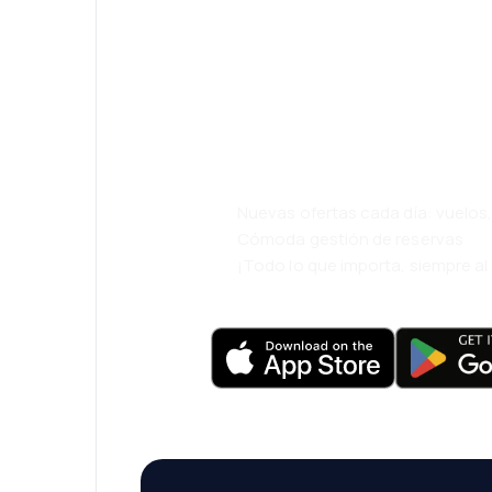
¡Eh! Descarga l
eDestinos y via
cómodamente.
Nuevas ofertas cada día: vuelo
Cómoda gestión de reservas
¡Todo lo que importa, siempre a