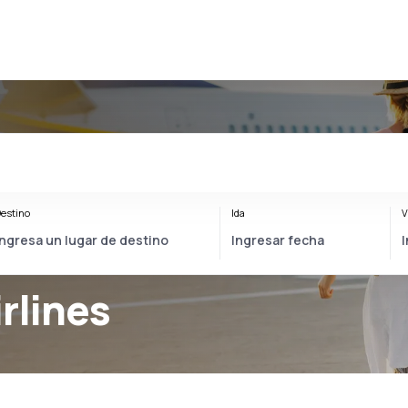
estino
Ida
V
rlines