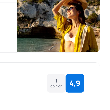
1
4,9
opinión