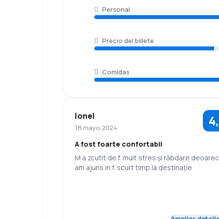
Personal
Precio del billete
Comidas
Ionel
4
18 mayo 2024
A fost foarte confortabil
M a zcutit de f. mult stres și răbdare deoare
am ajuns in f. scurt timp la destinație
5,0
Personal
Puntualidad
Red de
Precio del
5,0
Ampliar detall