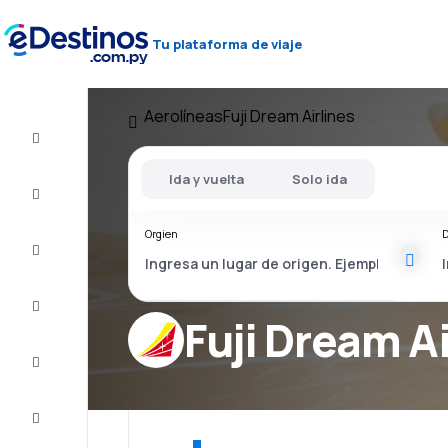
Tu plataforma de viaje
Aerolíneas
Fuji Dream Airlines
Vuelos
baratos
Ida y vuelta
Solo ida
Alojamientos
Orgien
D
Ofertas
Completa
el viaje
Fuji Dream Ai
Inspiración
y consejos
Atención
al cliente