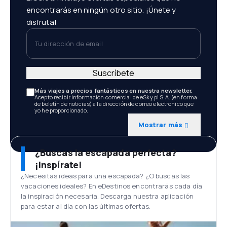
encontrarás en ningún otro sitio. ¡Únete y
disfruta!
Tu dirección de email
Suscríbete
Más viajes a precios fantásticos en nuestra newsletter.
Acepto recibir información comercial de eSky.pl S.A. (en forma
de boletín de noticias) a la dirección de correo electrónico que
yo he proporcionado.
Mostrar más
¿Buscas la escapada perfecta?
¡Inspírate!
¿Necesitas ideas para una escapada? ¿O buscas las
vacaciones ideales? En eDestinos encontrarás cada día
la inspiración necesaria. Descarga nuestra aplicación
para estar al día con las últimas ofertas.