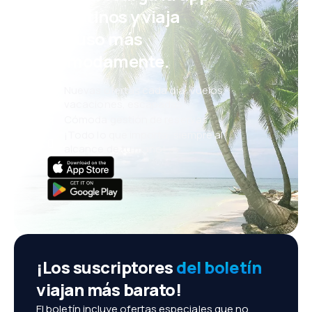
eDestinos y viaja
incluso más
cómodamente.
Nuevas ofertas cada día: vuelos,
vacaciones, escapadas
Cómoda gestión de reservas
¡Todo lo que importa, siempre al
alcance de tu mano!
¡Los suscriptores
del boletín
viajan más barato!
El boletín incluye ofertas especiales que no