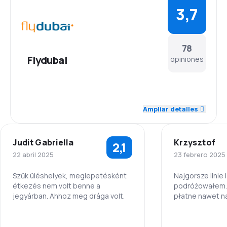
3,7
78
Flydubai
opiniones
4,2
Personal
Ampliar detalles
3,8
Puntualidad
Judit Gabriella
Krzysztof
2,1
4,0
Red de conexiones
22 abril 2025
23 febrero 2025
3,5
Precio del billete
Szűk üléshelyek, meglepetésként
Najgorsze linie 
étkezés nem volt benne a
podróżowałem. 
jegyárban. Ahhoz meg drága volt.
płatne nawet n
3,5
Comodidad de viaje
locie. Nawet o 
dopominać. Ni
3,0
Personal
Personal
3,9
obsługa. Mało m
Transporte de equipaje