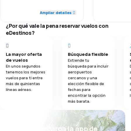
Ogromne opóźni
3,0
Puntualidad
Puntualidad
przyczyny, bez 
Ampliar detalles
3,0
Comidas
3,0
Red de conexiones
Red de conex
¿Por qué vale la pena reservar vuelos con
eDestinos?
1,0
Precio del billete
Precio del bill
1,0
Comodidad de viaje
Comodidad de
La mayor oferta
Búsqueda flexible
de vuelos
Extiende tu
3,0
Transporte de equipaje
Transporte de
En unos segundos
búsqueda para incluir
tenemos los mejores
aeropuertos
vuelos para ti entre
cercanos y una
1,0
Comidas
Comidas
más de quinientas
elección flexible de
líneas aéreas.
fechas para
encontrar la opción
más barata.
¡Eh! Descarga la app de