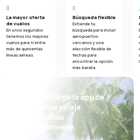
La mayor oferta
Búsqueda flexible
de vuelos
Extiende tu
En unos segundos
búsqueda para incluir
tenemos los mejores
aeropuertos
vuelos para ti entre
cercanos y una
más de quinientas
elección flexible de
líneas aéreas.
fechas para
encontrar la opción
más barata.
¡Eh! Descarga la app de
eDestinos y viaja
incluso más
cómodamente.
Nuevas ofertas cada día: vuelos,