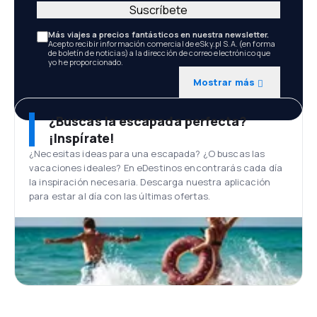
Suscríbete
Más viajes a precios fantásticos en nuestra newsletter.
Acepto recibir información comercial de eSky.pl S.A. (en forma
de boletín de noticias) a la dirección de correo electrónico que
yo he proporcionado.
Mostrar más
¿Buscas la escapada perfecta?
¡Inspírate!
¿Necesitas ideas para una escapada? ¿O buscas las
vacaciones ideales? En eDestinos encontrarás cada día
la inspiración necesaria. Descarga nuestra aplicación
para estar al día con las últimas ofertas.