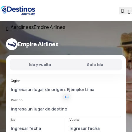
Aerolíneas
Empire Airlines
Empire Airlines
Ida y vuelta
Solo ida
Orgien
Destino
Ida
Vuelta