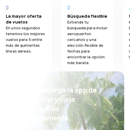
La mayor oferta
Búsqueda flexible
de vuelos
Extiende tu
En unos segundos
búsqueda para incluir
tenemos los mejores
aeropuertos
vuelos para ti entre
cercanos y una
más de quinientas
elección flexible de
líneas aéreas.
fechas para
encontrar la opción
más barata.
¡Eh! Descarga la app de
eDestinos y viaja
incluso más
cómodamente.
Nuevas ofertas cada día: vuelos,