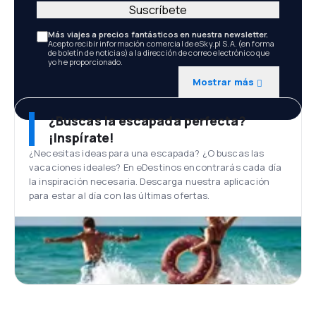
Suscríbete
Más viajes a precios fantásticos en nuestra newsletter.
Acepto recibir información comercial de eSky.pl S.A. (en forma
de boletín de noticias) a la dirección de correo electrónico que
yo he proporcionado.
Mostrar más
¿Buscas la escapada perfecta?
¡Inspírate!
¿Necesitas ideas para una escapada? ¿O buscas las
vacaciones ideales? En eDestinos encontrarás cada día
la inspiración necesaria. Descarga nuestra aplicación
para estar al día con las últimas ofertas.