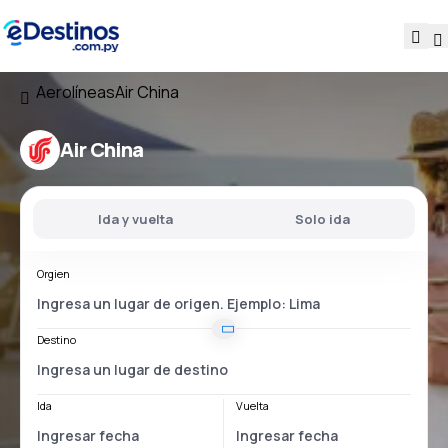
Aerolíneas
Air China
Air China
Ida y vuelta
Solo ida
Orgien
Destino
Ida
Vuelta