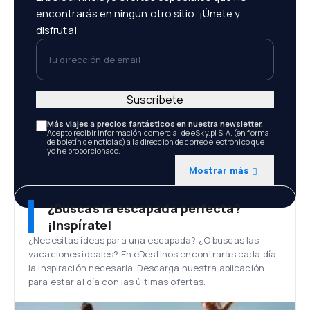
encontrarás en ningún otro sitio. ¡Únete y
disfruta!
Tu dirección de email
Suscríbete
Más viajes a precios fantásticos en nuestra newsletter.
Acepto recibir información comercial de eSky.pl S.A. (en forma
de boletín de noticias) a la dirección de correo electrónico que
yo he proporcionado.
Mostrar más
¿Buscas la escapada perfecta?
¡Inspírate!
¿Necesitas ideas para una escapada? ¿O buscas las
vacaciones ideales? En eDestinos encontrarás cada día
la inspiración necesaria. Descarga nuestra aplicación
para estar al día con las últimas ofertas.