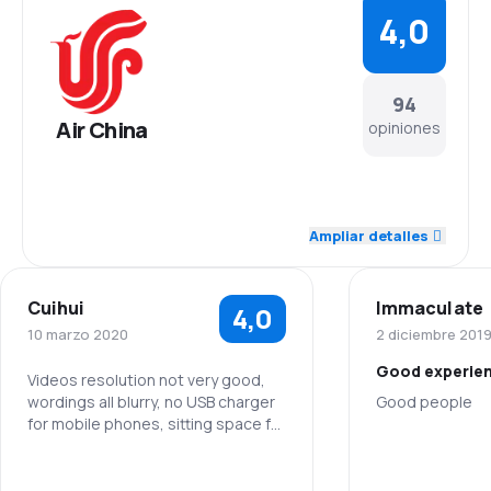
4,0
94
Air China
opiniones
4,2
Personal
Ampliar detalles
4,2
Puntualidad
Cuihui
Immaculate
4,0
4,3
Red de conexiones
10 marzo 2020
2 diciembre 201
Good experie
4,1
Precio del billete
Videos resolution not very good,
wordings all blurry, no USB charger
Good people
for mobile phones, sitting space for
3,5
Comodidad de viaje
tight for flight from Heathrow to
Personal
Beijing.
4,0
Personal
4,1
Transporte de equipaje