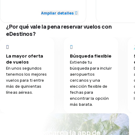
Puntualidad
4,0
Puntualidad
Ampliar detalles
3,5
Comidas
Red de conex
4,0
Red de conexiones
¿Por qué vale la pena reservar vuelos con
eDestinos?
Precio del bill
5,0
Precio del billete
Comodidad de
4,0
Comodidad de viaje
La mayor oferta
Búsqueda flexible
de vuelos
Transporte de
Extiende tu
4,0
Transporte de equipaje
En unos segundos
búsqueda para incluir
tenemos los mejores
aeropuertos
Comidas
vuelos para ti entre
cercanos y una
4,0
Comidas
más de quinientas
elección flexible de
líneas aéreas.
fechas para
encontrar la opción
más barata.
¡Eh! Descarga la app de