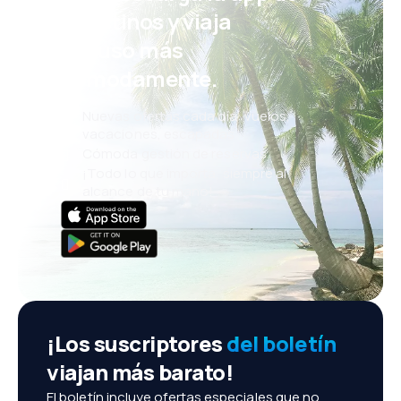
eDestinos y viaja
incluso más
cómodamente.
Nuevas ofertas cada día: vuelos,
vacaciones, escapadas
Cómoda gestión de reservas
¡Todo lo que importa, siempre al
alcance de tu mano!
¡Los suscriptores
del boletín
viajan más barato!
El boletín incluye ofertas especiales que no