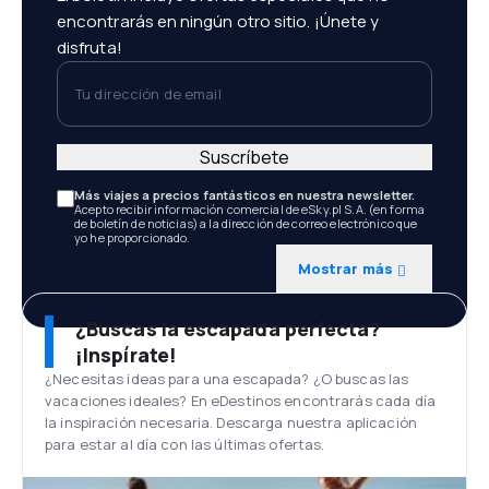
encontrarás en ningún otro sitio. ¡Únete y
disfruta!
Tu dirección de email
Suscríbete
Más viajes a precios fantásticos en nuestra newsletter.
Acepto recibir información comercial de eSky.pl S.A. (en forma
de boletín de noticias) a la dirección de correo electrónico que
yo he proporcionado.
Mostrar más
¿Buscas la escapada perfecta?
¡Inspírate!
¿Necesitas ideas para una escapada? ¿O buscas las
vacaciones ideales? En eDestinos encontrarás cada día
la inspiración necesaria. Descarga nuestra aplicación
para estar al día con las últimas ofertas.