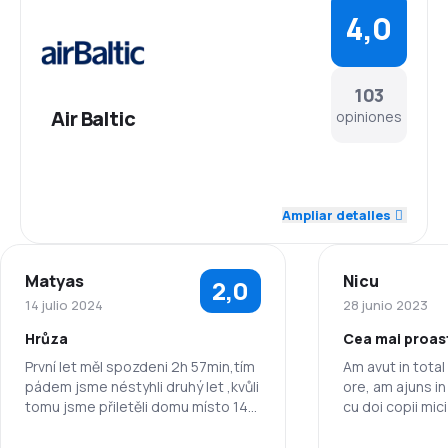
4,0
103
Air Baltic
opiniones
4,3
Personal
Ampliar detalles
4,1
Puntualidad
Matyas
Nicu
2,0
4,0
Red de conexiones
14 julio 2024
28 junio 2023
Hrůza
Cea mai proas
3,8
Precio del billete
První let měl spozdeni 2h 57min,tím
Am avut in total
pádem jsme néstyhli druhý let ,kvůli
ore, am ajuns in 
3,9
Comodidad de viaje
tomu jsme přiletěli domu místo 14h
cu doi copii mici(
až v 23h 😈
și 9 luni) . I-am 
4,0
chinuit așteptâ
Transporte de equipaje