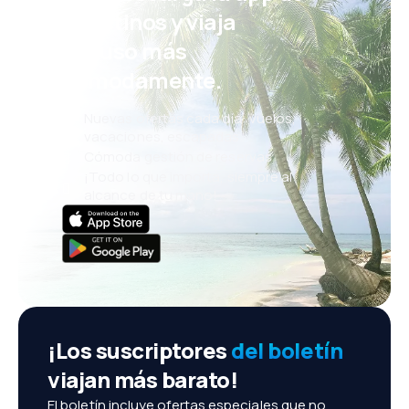
eDestinos y viaja
incluso más
cómodamente.
Nuevas ofertas cada día: vuelos,
vacaciones, escapadas
Cómoda gestión de reservas
¡Todo lo que importa, siempre al
alcance de tu mano!
¡Los suscriptores
del boletín
viajan más barato!
El boletín incluye ofertas especiales que no