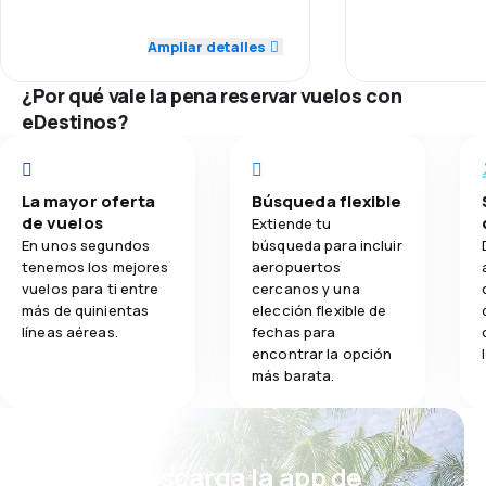
3,0
Personal
Personal
aeroport.
Ampliar detalles
3,4
Comidas
1,0
Puntualidad
Puntualidad
¿Por qué vale la pena reservar vuelos con
1,0
Red de conexiones
Red de conex
eDestinos?
3,0
Precio del billete
Precio del bill
La mayor oferta
Búsqueda flexible
3,0
Comodidad de viaje
Comodidad de
de vuelos
Extiende tu
En unos segundos
búsqueda para incluir
3,0
Transporte de equipaje
Transporte de
tenemos los mejores
aeropuertos
vuelos para ti entre
cercanos y una
más de quinientas
elección flexible de
1,0
Comidas
Comidas
líneas aéreas.
fechas para
encontrar la opción
más barata.
¡Eh! Descarga la app de