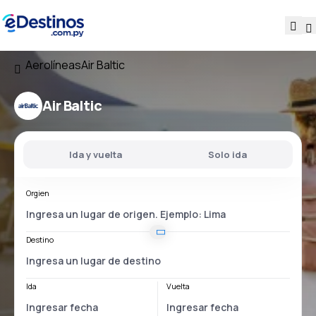
Aerolíneas
Air Baltic
Air Baltic
Ida y vuelta
Solo ida
Orgien
Destino
Ida
Vuelta