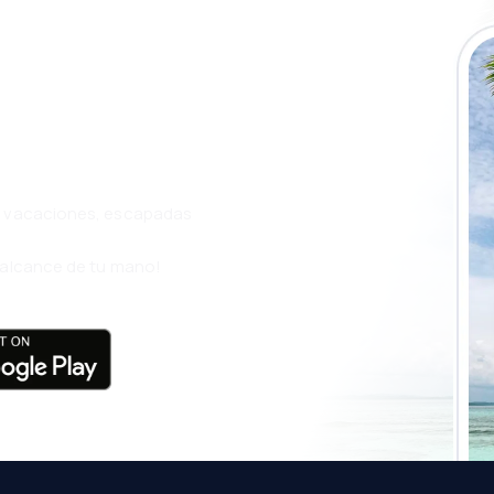
a app de
ja incluso más
s, vacaciones, escapadas
l alcance de tu mano!