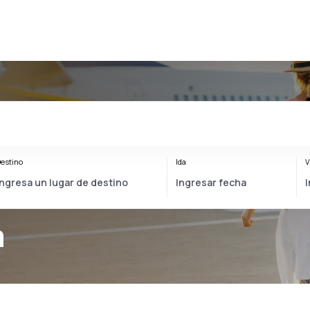
estino
Ida
V
a