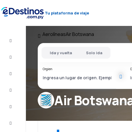
Tu plataforma de viaje
Aerolíneas
Air Botswana
Vuelos
baratos
Ida y vuelta
Solo ida
Alojamientos
Orgien
D
Ofertas
Completa
el viaje
Air Botswan
Inspiración
y consejos
Atención
al cliente