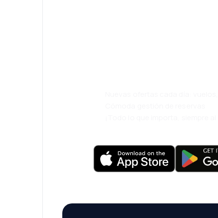
¡Eh! Descarga l
eDestinos y via
cómodamente.
Nuevas ofertas cada día: vuelo
Cómoda gestión de reservas
¡Todo lo que importa, siempre a