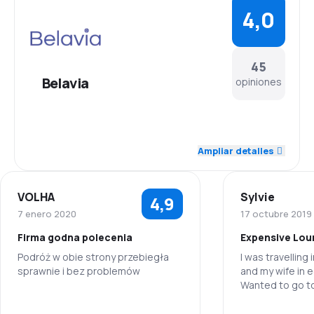
4,0
45
Belavia
opiniones
4,5
Personal
Ampliar detalles
4,1
Puntualidad
VOLHA
Sylvie
4,9
4,3
Red de conexiones
7 enero 2020
17 octubre 2019
Firma godna polecenia
Expensive Lou
3,6
Precio del billete
Podróż w obie strony przebiegła
I was travelling
sprawnie i bez problemów
and my wife in 
3,9
Comodidad de viaje
Wanted to go to
lounge in Frankf
5,0
Personal
4,3
before my fligh
Transporte de equipaje