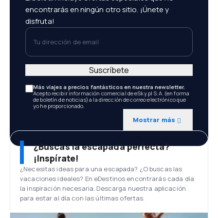
encontrarás en ningún otro sitio. ¡Únete y
disfruta!
Tu dirección de email
Suscríbete
Más viajes a precios fantásticos en nuestra newsletter.
Acepto recibir información comercial de eSky.pl S.A. (en forma
de boletín de noticias) a la dirección de correo electrónico que
yo he proporcionado.
Mostrar más
¿Buscas la escapada perfecta?
¡Inspírate!
¿Necesitas ideas para una escapada? ¿O buscas las
vacaciones ideales? En eDestinos encontrarás cada día
la inspiración necesaria. Descarga nuestra aplicación
para estar al día con las últimas ofertas.