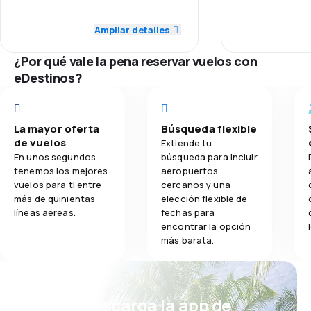
were charging m
5,0
Puntualidad
do so. I decided
Ampliar detalles
3,4
Comidas
In Ottawa, Air 
30 $can, which 
5,0
Red de conexiones
¿Por qué vale la pena reservar vuelos con
reasonable!
eDestinos?
5,0
Precio del billete
5,0
Comodidad de viaje
La mayor oferta
Búsqueda flexible
de vuelos
Extiende tu
5,0
Transporte de equipaje
En unos segundos
búsqueda para incluir
tenemos los mejores
aeropuertos
vuelos para ti entre
cercanos y una
4,0
Comidas
más de quinientas
elección flexible de
líneas aéreas.
fechas para
encontrar la opción
más barata.
¡Eh! Descarga la app de