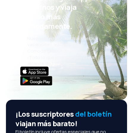
eDestinos y viaja
incluso más
cómodamente.
Nuevas ofertas cada día: vuelos,
vacaciones, escapadas
Cómoda gestión de reservas
¡Todo lo que importa, siempre al
alcance de tu mano!
¡Los suscriptores
del boletín
viajan más barato!
El boletín incluye ofertas especiales que no