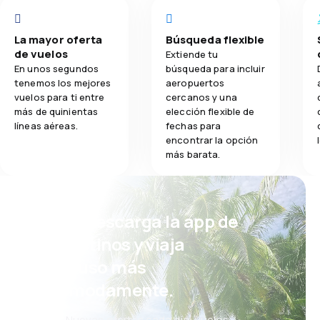
La mayor oferta
Búsqueda flexible
de vuelos
Extiende tu
En unos segundos
búsqueda para incluir
tenemos los mejores
aeropuertos
vuelos para ti entre
cercanos y una
más de quinientas
elección flexible de
líneas aéreas.
fechas para
encontrar la opción
más barata.
¡Eh! Descarga la app de
eDestinos y viaja
incluso más
cómodamente.
Nuevas ofertas cada día: vuelos,