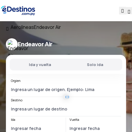
Aerolíneas
Endeavor Air
Endeavor Air
Ida y vuelta
Solo ida
Orgien
Destino
Ida
Vuelta