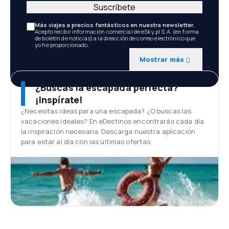
Suscríbete
Más viajes a precios fantásticos en nuestra newsletter.
Acepto recibir información comercial de eSky.pl S.A. (en forma
de boletín de noticias) a la dirección de correo electrónico que
yo he proporcionado.
Mostrar más
¿Buscas la escapada perfecta?
¡Inspírate!
¿Necesitas ideas para una escapada? ¿O buscas las
vacaciones ideales? En eDestinos encontrarás cada día
la inspiración necesaria. Descarga nuestra aplicación
para estar al día con las últimas ofertas.