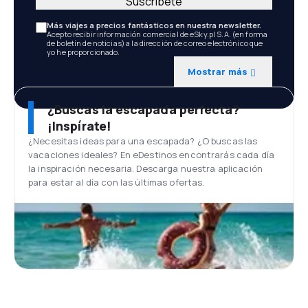
Suscríbete
Más viajes a precios fantásticos en nuestra newsletter.
Acepto recibir información comercial de eSky.pl S.A. (en forma
de boletín de noticias) a la dirección de correo electrónico que
yo he proporcionado.
Mostrar más
¿Buscas la escapada perfecta?
¡Inspírate!
¿Necesitas ideas para una escapada? ¿O buscas las
vacaciones ideales? En eDestinos encontrarás cada día
la inspiración necesaria. Descarga nuestra aplicación
para estar al día con las últimas ofertas.