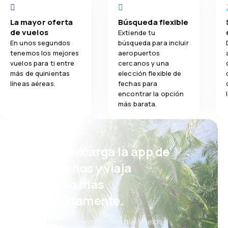
La mayor oferta
Búsqueda flexible
de vuelos
Extiende tu
En unos segundos
búsqueda para incluir
tenemos los mejores
aeropuertos
vuelos para ti entre
cercanos y una
más de quinientas
elección flexible de
líneas aéreas.
fechas para
encontrar la opción
más barata.
¡Eh! Descarga la app de
eDestinos y viaja
incluso más
cómodamente.
Nuevas ofertas cada día: vuelos,