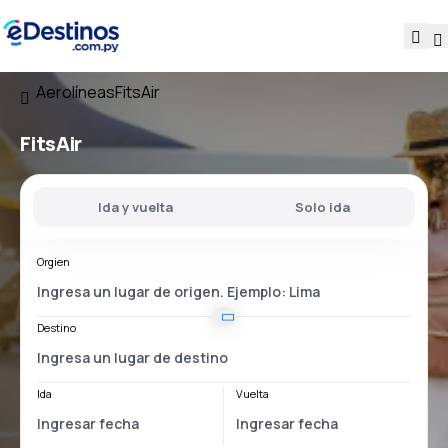
Aerolíneas
FitsAir
FitsAir
Ida y vuelta
Solo ida
Orgien
Destino
Ida
Vuelta