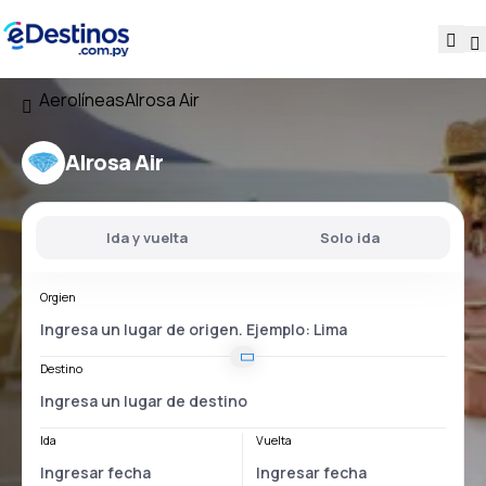
Aerolíneas
Alrosa Air
Alrosa Air
Ida y vuelta
Solo ida
Orgien
Destino
Ida
Vuelta