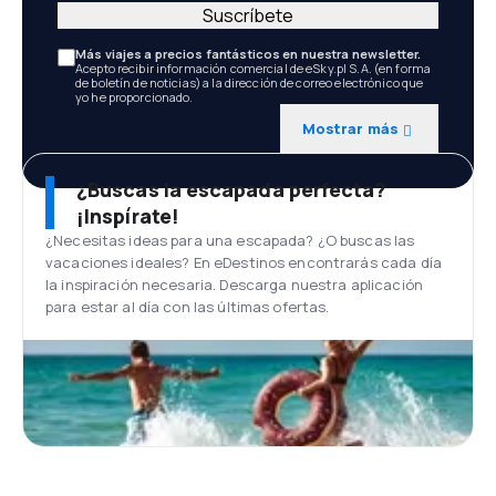
Suscríbete
Más viajes a precios fantásticos en nuestra newsletter.
Acepto recibir información comercial de eSky.pl S.A. (en forma
de boletín de noticias) a la dirección de correo electrónico que
yo he proporcionado.
Mostrar más
¿Buscas la escapada perfecta?
¡Inspírate!
¿Necesitas ideas para una escapada? ¿O buscas las
vacaciones ideales? En eDestinos encontrarás cada día
la inspiración necesaria. Descarga nuestra aplicación
para estar al día con las últimas ofertas.