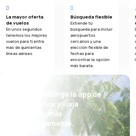
La mayor oferta
Búsqueda flexible
de vuelos
Extiende tu
En unos segundos
búsqueda para incluir
tenemos los mejores
aeropuertos
vuelos para ti entre
cercanos y una
más de quinientas
elección flexible de
líneas aéreas.
fechas para
encontrar la opción
más barata.
¡Eh! Descarga la app de
eDestinos y viaja
incluso más
cómodamente.
Nuevas ofertas cada día: vuelos,