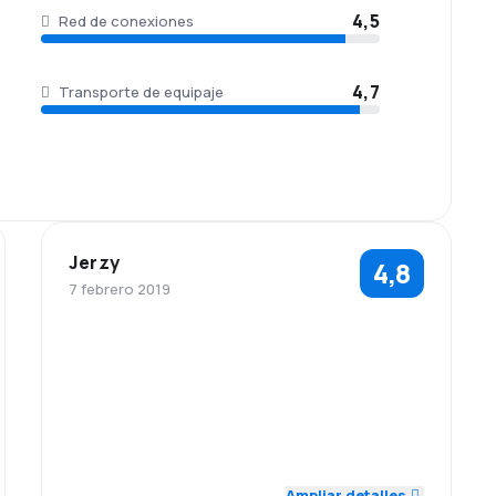
4,5
Red de conexiones
4,7
Transporte de equipaje
Jerzy
4,8
7 febrero 2019
5,0
5,0
Personal
Puntualidad
Precio del
Comodidad de
4,0
5,0
billete
viaje
Transporte de
5,0
equipaje
Ampliar detalles