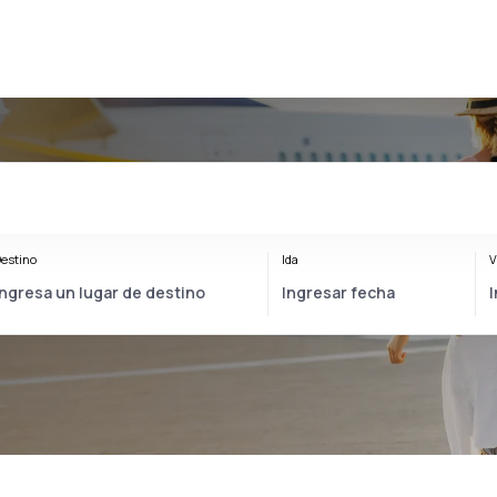
estino
Ida
V