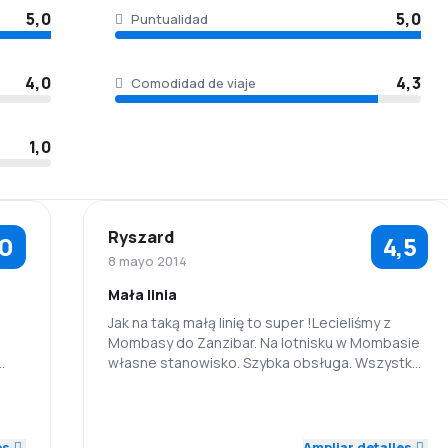
5,0
5,0
Puntualidad
4,0
4,3
Comodidad de viaje
1,0
Ryszard
,0
4,5
8 mayo 2014
Mała linia
Jak na taką małą linię to super !Lecieliśmy z
Mombasy do Zanzibar. Na lotnisku w Mombasie
własne stanowisko. Szybka obsługa. Wszystko
mieli w komputerze. Bilety kupiliśmy poprzez
eSKY. Poprosili o "żółte książeczki", żeby nie było
5,0
5,0
5,0
Personal
Puntualidad
kłopotów przy przylocie do Tanzanii (Zanzibar
to Tanzania).
es
Ampliar detalles