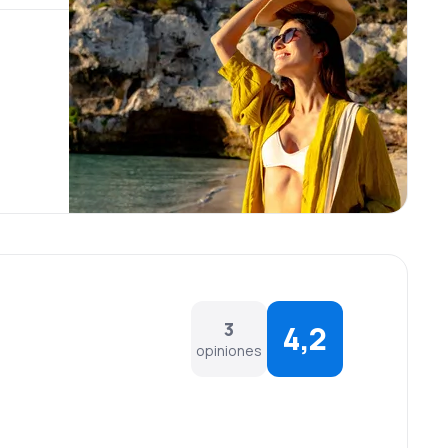
3
4,2
opiniones