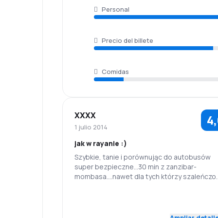
Personal
Precio del billete
Comidas
XXXX
4
1 julio 2014
jak w rayanie :)
Szybkie, tanie i porównując do autobusów
super bezpieczne...30 min z zanzibar-
mombasa....nawet dla tych którzy szaleńczo
boją się latać....
5,0
Personal
Puntualidad
Ampliar detall