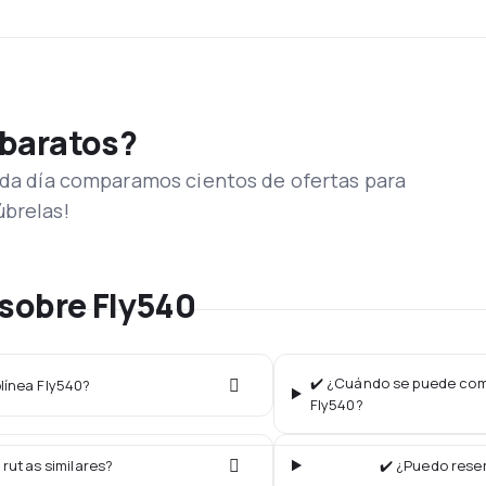
 baratos?
Cada día comparamos cientos de ofertas para
úbrelas!
sobre Fly540
✔️ ¿Cuándo se puede comp
olínea Fly540?
Fly540?
 rutas similares?
✔️ ¿Puedo reser