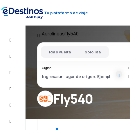
Tu plataforma de viaje
Aerolíneas
Fly540
Vuelos
baratos
Ida y vuelta
Solo ida
Alojamientos
Orgien
D
Ofertas
Completa
el viaje
Fly540
Inspiración
y consejos
Atención
al cliente