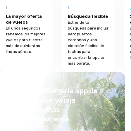
La mayor oferta
Búsqueda flexible
de vuelos
Extiende tu
En unos segundos
búsqueda para incluir
tenemos los mejores
aeropuertos
vuelos para ti entre
cercanos y una
más de quinientas
elección flexible de
líneas aéreas.
fechas para
encontrar la opción
más barata.
¡Eh! Descarga la app de
eDestinos y viaja
incluso más
cómodamente.
Nuevas ofertas cada día: vuelos,