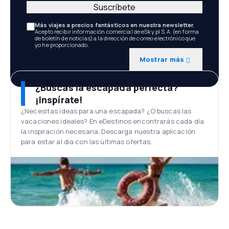
Suscríbete
Más viajes a precios fantásticos en nuestra newsletter.
Acepto recibir información comercial de eSky.pl S.A. (en forma
de boletín de noticias) a la dirección de correo electrónico que
yo he proporcionado.
Mostrar más
¿Buscas la escapada perfecta?
¡Inspírate!
¿Necesitas ideas para una escapada? ¿O buscas las
vacaciones ideales? En eDestinos encontrarás cada día
la inspiración necesaria. Descarga nuestra aplicación
para estar al día con las últimas ofertas.