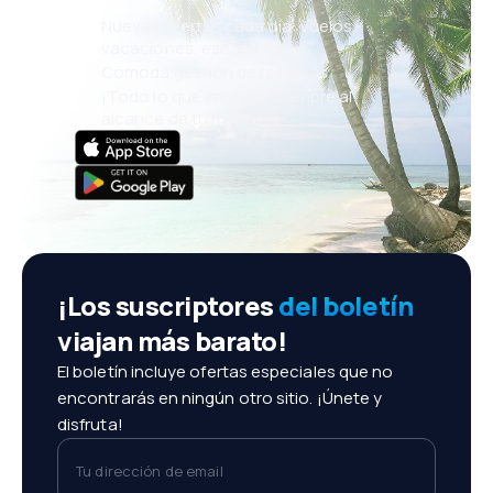
Nuevas ofertas cada día: vuelos,
vacaciones, escapadas
Cómoda gestión de reservas
¡Todo lo que importa, siempre al
alcance de tu mano!
¡Los suscriptores
del boletín
viajan más barato!
El boletín incluye ofertas especiales que no
encontrarás en ningún otro sitio. ¡Únete y
disfruta!
Tu dirección de email