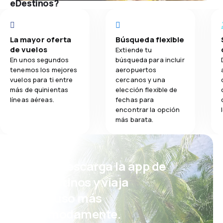
eDestinos?
La mayor oferta
Búsqueda flexible
de vuelos
Extiende tu
En unos segundos
búsqueda para incluir
tenemos los mejores
aeropuertos
vuelos para ti entre
cercanos y una
más de quinientas
elección flexible de
líneas aéreas.
fechas para
encontrar la opción
más barata.
¡Eh! Descarga la app de
eDestinos y viaja
incluso más
cómodamente.