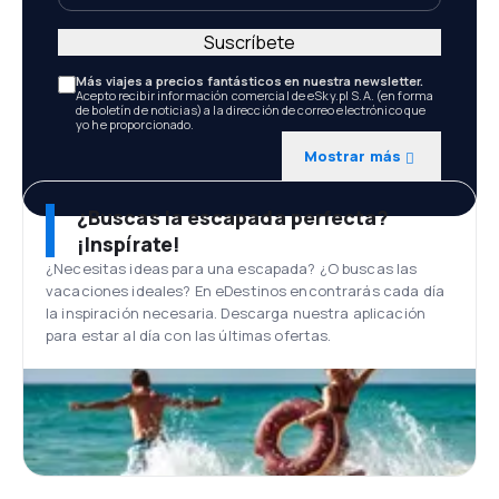
Suscríbete
Más viajes a precios fantásticos en nuestra newsletter.
Acepto recibir información comercial de eSky.pl S.A. (en forma
de boletín de noticias) a la dirección de correo electrónico que
yo he proporcionado.
Mostrar más
¿Buscas la escapada perfecta?
¡Inspírate!
¿Necesitas ideas para una escapada? ¿O buscas las
vacaciones ideales? En eDestinos encontrarás cada día
la inspiración necesaria. Descarga nuestra aplicación
para estar al día con las últimas ofertas.