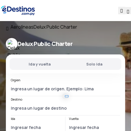
Aerolíneas
Delux Public Charter
Delux Public Charter
Ida y vuelta
Solo ida
Orgien
Destino
Ida
Vuelta