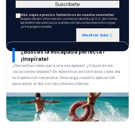
Suscríbete
Más viajes a precios fantásticos en nuestra newsletter.
Acepto recibir información comercial de eSky.pl S.A. (en forma
de boletín de noticias) a la dirección de correo electrónico que
yo he proporcionado.
Mostrar más
¿Buscas la escapada perfecta?
¡Inspírate!
¿Necesitas ideas para una escapada? ¿O buscas las
vacaciones ideales? En eDestinos encontrarás cada día
la inspiración necesaria. Descarga nuestra aplicación
para estar al día con las últimas ofertas.