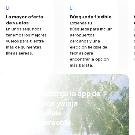
La mayor oferta
Búsqueda flexible
de vuelos
Extiende tu
En unos segundos
búsqueda para incluir
tenemos los mejores
aeropuertos
vuelos para ti entre
cercanos y una
más de quinientas
elección flexible de
líneas aéreas.
fechas para
encontrar la opción
más barata.
¡Eh! Descarga la app de
eDestinos y viaja
incluso más
cómodamente.
Nuevas ofertas cada día: vuelos,