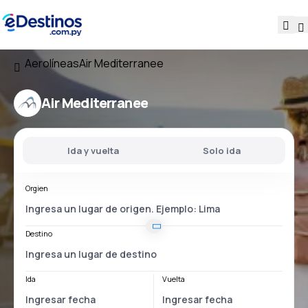
Aerolíneas
Air Mediterranee
Air Mediterranee
Ida y vuelta
Solo ida
Orgien
Destino
Ida
Vuelta