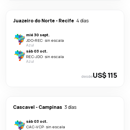
Juazeiro do Norte
-
Recife
4 días
mié 30 sept.
JDO
-
REC
·
sin escala
Azul
sáb 03 oct.
REC
-
JDO
·
sin escala
Azul
US$ 115
desde
Cascavel
-
Campinas
3 días
sáb 03 oct.
CAC
-
VCP
·
sin escala