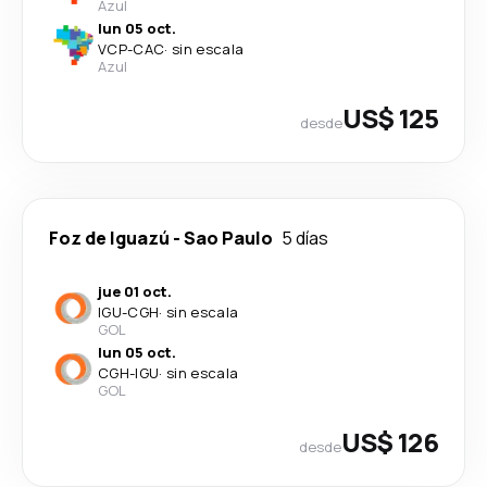
Azul
lun 05 oct.
VCP
-
CAC
·
sin escala
Azul
US$ 125
desde
Foz de Iguazú
-
Sao Paulo
5 días
jue 01 oct.
IGU
-
CGH
·
sin escala
GOL
lun 05 oct.
CGH
-
IGU
·
sin escala
GOL
US$ 126
desde