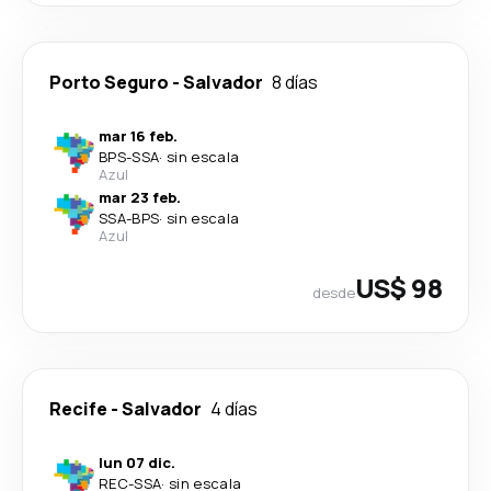
Porto Seguro
-
Salvador
8 días
mar 16 feb.
BPS
-
SSA
·
sin escala
Azul
mar 23 feb.
SSA
-
BPS
·
sin escala
Azul
US$ 98
desde
Recife
-
Salvador
4 días
lun 07 dic.
REC
-
SSA
·
sin escala