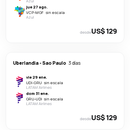
Azul
jue 27 ago.
VCP
-
MGF
·
sin escala
Azul
US$ 129
desde
Uberlandia
-
Sao Paulo
3 días
vie 29 ene.
UDI
-
GRU
·
sin escala
LATAM Airlines
dom 31 ene.
GRU
-
UDI
·
sin escala
LATAM Airlines
US$ 129
desde