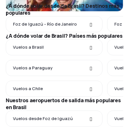
¿A dónde volar desde de Brasil? Destinos más
populares
Foz de Iguazú - Río de Janeiro
Foz de
¿A dónde volar de Brasil? Países más populares
Vuelos a Brasil
Vuelos
Vuelos a Paraguay
Vuelos
Vuelos a Chile
Vuelos
Nuestros aeropuertos de salida más populares
en Brasil
Vuelos desde Foz de Iguazú
Vuelos