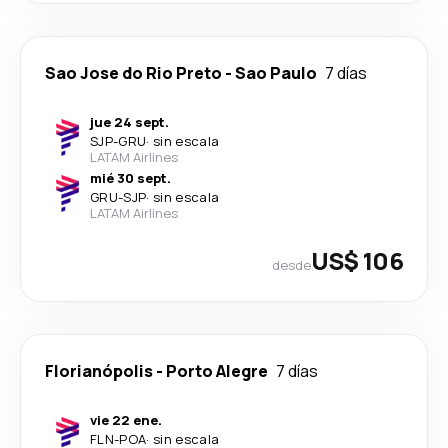
Sao Jose do Rio Preto
-
Sao Paulo
7 días
jue 24 sept.
SJP
-
GRU
·
sin escala
LATAM Airlines
mié 30 sept.
GRU
-
SJP
·
sin escala
LATAM Airlines
US$ 106
desde
Florianópolis
-
Porto Alegre
7 días
vie 22 ene.
FLN
-
POA
·
sin escala