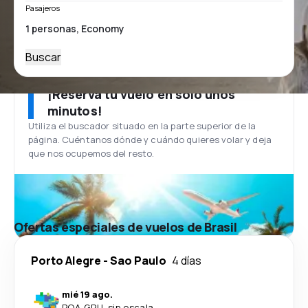
Pasajeros
Buscar
¡Reserva tu vuelo en solo unos
minutos!
Utiliza el buscador situado en la parte superior de la
página. Cuéntanos dónde y cuándo quieres volar y deja
que nos ocupemos del resto.
Ofertas especiales de vuelos de Brasil
Porto Alegre
-
Sao Paulo
4 días
mié 19 ago.
POA
-
GRU
·
sin escala