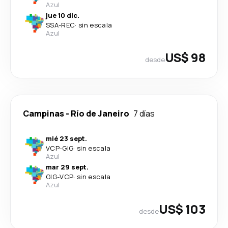
Azul
jue 10 dic.
SSA
-
REC
·
sin escala
Azul
US$ 98
desde
Campinas
-
Río de Janeiro
7 días
mié 23 sept.
VCP
-
GIG
·
sin escala
Azul
mar 29 sept.
GIG
-
VCP
·
sin escala
Azul
US$ 103
desde