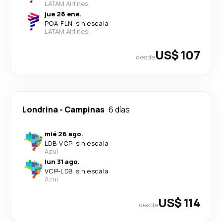
LATAM Airlines
jue 28 ene.
POA
-
FLN
·
sin escala
LATAM Airlines
US$ 107
desde
Londrina
-
Campinas
6 días
mié 26 ago.
LDB
-
VCP
·
sin escala
Azul
lun 31 ago.
VCP
-
LDB
·
sin escala
Azul
US$ 114
desde