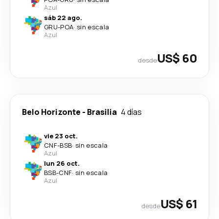
Azul
sáb 22 ago.
GRU
-
POA
·
sin escala
Azul
US$ 60
desde
Belo Horizonte
-
Brasilia
4 días
vie 23 oct.
CNF
-
BSB
·
sin escala
Azul
lun 26 oct.
BSB
-
CNF
·
sin escala
Azul
US$ 61
desde