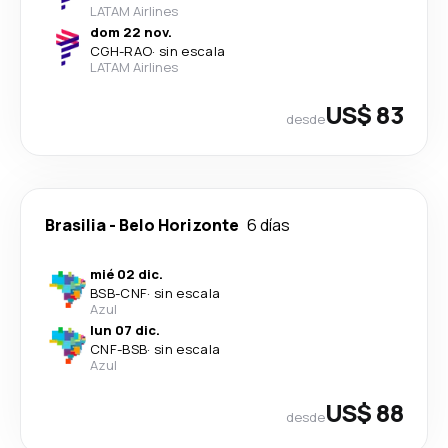
LATAM Airlines
dom 22 nov.
CGH
-
RAO
·
sin escala
LATAM Airlines
US$ 83
desde
Brasilia
-
Belo Horizonte
6 días
mié 02 dic.
BSB
-
CNF
·
sin escala
Azul
lun 07 dic.
CNF
-
BSB
·
sin escala
Azul
US$ 88
desde