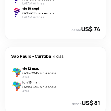
LATAM Airlines
vie 18 sept.
GRU
-
PFB
·
sin escala
LATAM Airlines
US$ 74
desde
Sao Paulo
-
Curitiba
4 días
vie 12 mar.
GRU
-
CWB
·
sin escala
Azul
lun 15 mar.
CWB
-
GRU
·
sin escala
Azul
US$ 81
desde