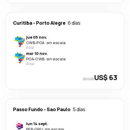
Curitiba
-
Porto Alegre
6 días
jue 05 nov.
CWB
-
POA
·
sin escala
Azul
mar 10 nov.
POA
-
CWB
·
sin escala
Azul
US$ 63
desde
Passo Fundo
-
Sao Paulo
5 días
lun 14 sept.
PFB
-
GRU
·
sin escala