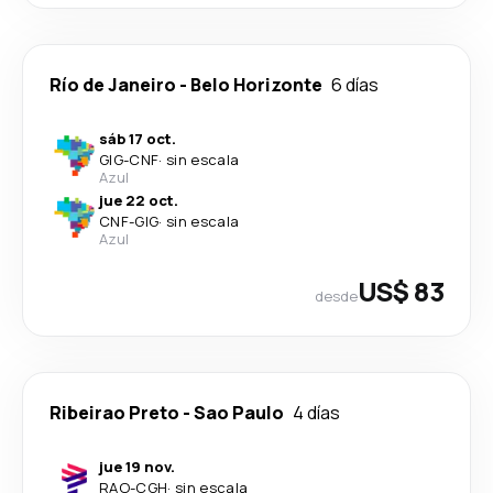
Río de Janeiro
-
Belo Horizonte
6 días
sáb 17 oct.
GIG
-
CNF
·
sin escala
Azul
jue 22 oct.
CNF
-
GIG
·
sin escala
Azul
US$ 83
desde
Ribeirao Preto
-
Sao Paulo
4 días
jue 19 nov.
RAO
-
CGH
·
sin escala