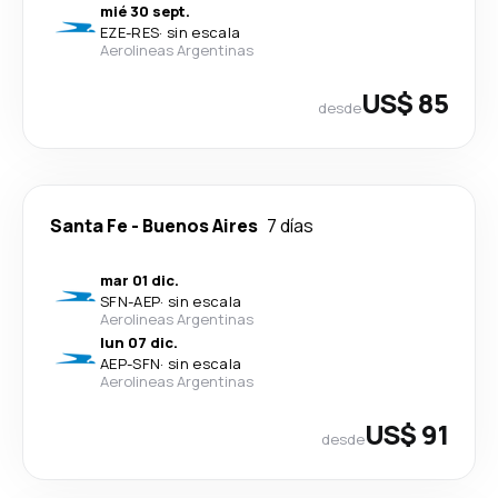
mié 30 sept.
EZE
-
RES
·
sin escala
Aerolineas Argentinas
US$ 85
desde
Santa Fe
-
Buenos Aires
7 días
mar 01 dic.
SFN
-
AEP
·
sin escala
Aerolineas Argentinas
lun 07 dic.
AEP
-
SFN
·
sin escala
Aerolineas Argentinas
US$ 91
desde