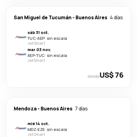
San Miguel de Tucumán
-
Buenos Aires
4 días
sáb 31 oct.
TUC
-
AEP
·
sin escala
JetSmart
mar 03 nov.
AEP
-
TUC
·
sin escala
JetSmart
US$ 76
desde
Mendoza
-
Buenos Aires
7 días
mié 14 oct.
MDZ
-
EZE
·
sin escala
JetSmart