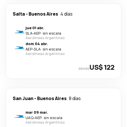
Salta
-
Buenos Aires
4 días
jue 01 abr.
SLA
-
AEP
·
sin escala
Aerolineas Argentinas
dom 04 abr.
AEP
-
SLA
·
sin escala
Aerolineas Argentinas
US$ 122
desde
San Juan
-
Buenos Aires
8 días
mar 09 mar.
UAQ
-
AEP
·
sin escala
Aerolineas Argentinas