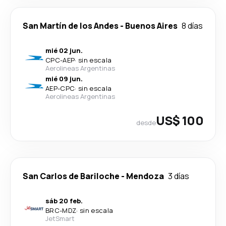
San Martín de los Andes
-
Buenos Aires
8 días
mié 02 jun.
CPC
-
AEP
·
sin escala
Aerolineas Argentinas
mié 09 jun.
AEP
-
CPC
·
sin escala
Aerolineas Argentinas
US$ 100
desde
San Carlos de Bariloche
-
Mendoza
3 días
sáb 20 feb.
BRC
-
MDZ
·
sin escala
JetSmart