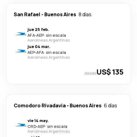
San Rafael
-
Buenos Aires
8 días
jue 25 feb.
AFA
-
AEP
·
sin escala
Aerolineas Argentinas
jue 04 mar.
AEP
-
AFA
·
sin escala
Aerolineas Argentinas
US$ 135
desde
Comodoro Rivadavia
-
Buenos Aires
6 días
vie 14 may.
CRD
-
AEP
·
sin escala
Aerolineas Argentinas