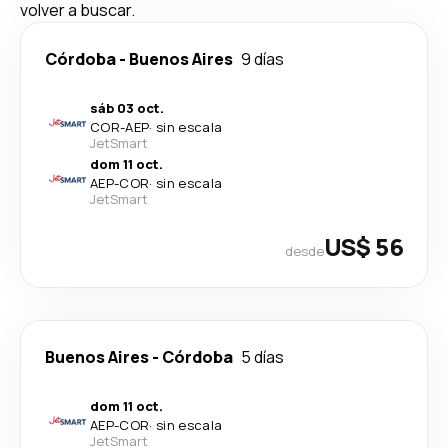
volver a buscar.
Córdoba
-
Buenos Aires
9 días
sáb 03 oct.
COR
-
AEP
·
sin escala
JetSmart
dom 11 oct.
AEP
-
COR
·
sin escala
JetSmart
US$ 56
desde
Buenos Aires
-
Córdoba
5 días
dom 11 oct.
AEP
-
COR
·
sin escala
JetSmart