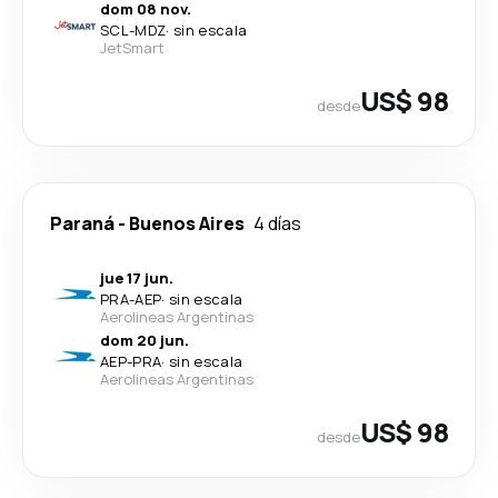
dom 08 nov.
SCL
-
MDZ
·
sin escala
JetSmart
US$ 98
desde
Paraná
-
Buenos Aires
4 días
jue 17 jun.
PRA
-
AEP
·
sin escala
Aerolineas Argentinas
dom 20 jun.
AEP
-
PRA
·
sin escala
Aerolineas Argentinas
US$ 98
desde