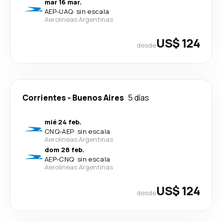
mar 16 mar.
AEP
-
UAQ
·
sin escala
Aerolineas Argentinas
US$ 124
desde
Corrientes
-
Buenos Aires
5 días
mié 24 feb.
CNQ
-
AEP
·
sin escala
Aerolineas Argentinas
dom 28 feb.
AEP
-
CNQ
·
sin escala
Aerolineas Argentinas
US$ 124
desde