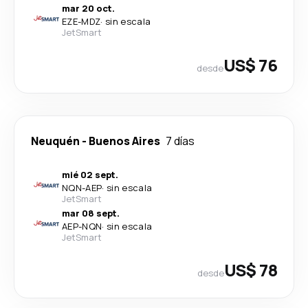
mar 20 oct.
EZE
-
MDZ
·
sin escala
JetSmart
US$ 76
desde
Neuquén
-
Buenos Aires
7 días
mié 02 sept.
NQN
-
AEP
·
sin escala
JetSmart
mar 08 sept.
AEP
-
NQN
·
sin escala
JetSmart
US$ 78
desde