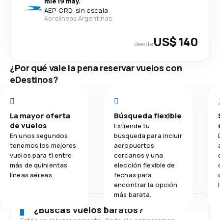
mié 19 may.
AEP
-
CRD
·
sin escala
Aerolineas Argentinas
US$ 140
desde
¿Por qué vale la pena reservar vuelos con
eDestinos?
La mayor oferta
Búsqueda flexible
de vuelos
Extiende tu
En unos segundos
búsqueda para incluir
tenemos los mejores
aeropuertos
vuelos para ti entre
cercanos y una
más de quinientas
elección flexible de
líneas aéreas.
fechas para
encontrar la opción
más barata.
¿Buscas vuelos baratos?