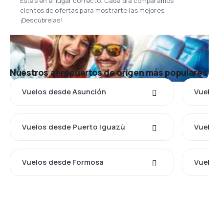
Estás en el lugar correcto. Cada día comparamos
cientos de ofertas para mostrarte las mejores.
¡Descúbrelas!
Nuestros aeropuertos de origen más populares
Vuelos desde Asunción
Vuelos
Vuelos desde Puerto Iguazú
Vuelos
Vuelos desde Formosa
Vuelos