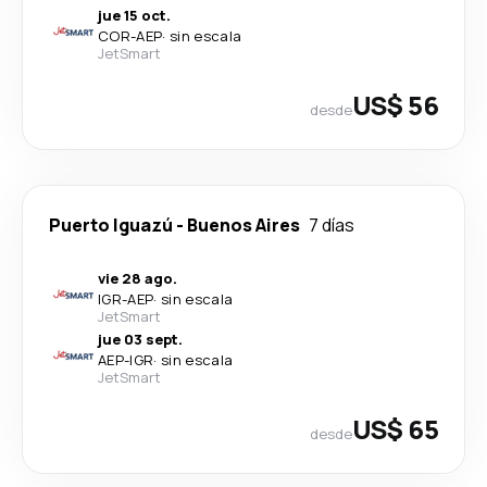
jue 15 oct.
COR
-
AEP
·
sin escala
JetSmart
US$ 56
desde
Puerto Iguazú
-
Buenos Aires
7 días
vie 28 ago.
IGR
-
AEP
·
sin escala
JetSmart
jue 03 sept.
AEP
-
IGR
·
sin escala
JetSmart
US$ 65
desde