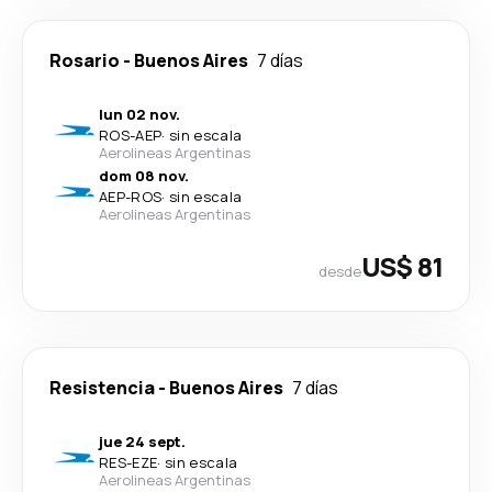
Rosario
-
Buenos Aires
7 días
lun 02 nov.
ROS
-
AEP
·
sin escala
Aerolineas Argentinas
dom 08 nov.
AEP
-
ROS
·
sin escala
Aerolineas Argentinas
US$ 81
desde
Resistencia
-
Buenos Aires
7 días
jue 24 sept.
RES
-
EZE
·
sin escala
Aerolineas Argentinas