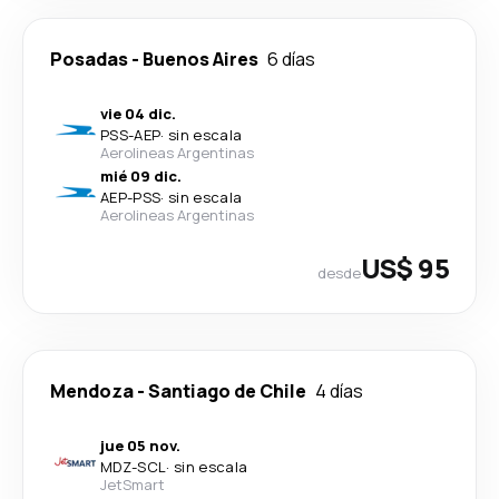
Posadas
-
Buenos Aires
6 días
vie 04 dic.
PSS
-
AEP
·
sin escala
Aerolineas Argentinas
mié 09 dic.
AEP
-
PSS
·
sin escala
Aerolineas Argentinas
US$ 95
desde
Mendoza
-
Santiago de Chile
4 días
jue 05 nov.
MDZ
-
SCL
·
sin escala
JetSmart