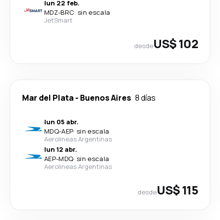
lun 22 feb.
MDZ
-
BRC
·
sin escala
JetSmart
US$ 102
desde
Mar del Plata
-
Buenos Aires
8 días
lun 05 abr.
MDQ
-
AEP
·
sin escala
Aerolineas Argentinas
lun 12 abr.
AEP
-
MDQ
·
sin escala
Aerolineas Argentinas
US$ 115
desde