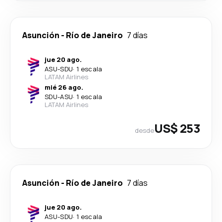
Asunción
-
Río de Janeiro
7 días
jue 20 ago.
ASU
-
SDU
·
1 escala
LATAM Airlines
mié 26 ago.
SDU
-
ASU
·
1 escala
LATAM Airlines
US$ 253
desde
Asunción
-
Río de Janeiro
7 días
jue 20 ago.
ASU
-
SDU
·
1 escala