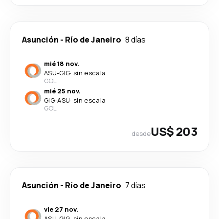
Asunción
-
Río de Janeiro
8 días
mié 18 nov.
ASU
-
GIG
·
sin escala
GOL
mié 25 nov.
GIG
-
ASU
·
sin escala
GOL
US$ 203
desde
Asunción
-
Río de Janeiro
7 días
vie 27 nov.
ASU
-
GIG
·
sin escala