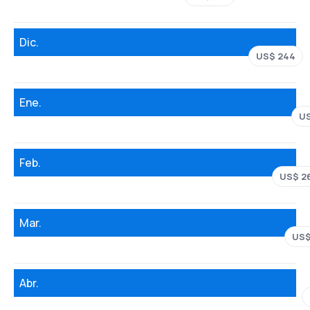
Dic.
US$ 244
Ene.
US
Feb.
US$ 2
Mar.
US$
Abr.