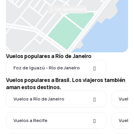
Ver en el mapa
Vuelos populares a Río de Janeiro
Foz de Iguazú - Río de Janeiro
Vuelos populares a Brasil. Los viajeros también
aman estos destinos.
Vuelos a Río de Janeiro
Vuelos
Vuelos a Recife
Vuelos