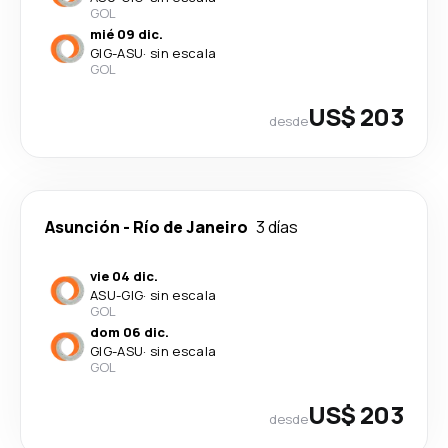
GOL
mié 09 dic.
GIG
-
ASU
·
sin escala
GOL
US$ 203
desde
Asunción
-
Río de Janeiro
3 días
vie 04 dic.
ASU
-
GIG
·
sin escala
GOL
dom 06 dic.
GIG
-
ASU
·
sin escala
GOL
US$ 203
desde