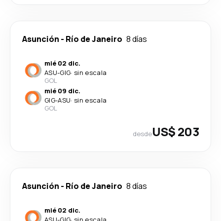
Asunción
-
Río de Janeiro
8 días
mié 02 dic.
ASU
-
GIG
·
sin escala
GOL
mié 09 dic.
GIG
-
ASU
·
sin escala
GOL
US$ 203
desde
Asunción
-
Río de Janeiro
8 días
mié 02 dic.
ASU
-
GIG
·
sin escala