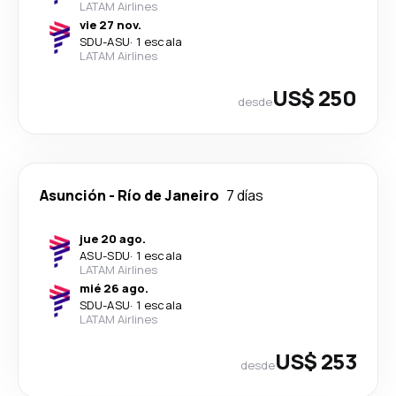
LATAM Airlines
vie 27 nov.
SDU
-
ASU
·
1 escala
LATAM Airlines
US$ 250
desde
Asunción
-
Río de Janeiro
7 días
jue 20 ago.
ASU
-
SDU
·
1 escala
LATAM Airlines
mié 26 ago.
SDU
-
ASU
·
1 escala
LATAM Airlines
US$ 253
desde