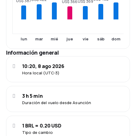
US$ 387
US$ 369
US$ 366
lun
mar
mié
jue
vie
sáb
dom
Información general
10:20, 8 ago 2026
Hora local (UTC-3)
3 h 5 min
Duración del vuelo desde Asunción
1 BRL = 0.20 USD
Tipo de cambio