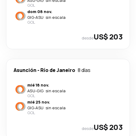
ASU
-
GIG
·
sin escala
GOL
dom 08 nov.
GIG
-
ASU
·
sin escala
GOL
US$ 203
desde
Asunción
-
Río de Janeiro
8 días
mié 18 nov.
ASU
-
GIG
·
sin escala
GOL
mié 25 nov.
GIG
-
ASU
·
sin escala
GOL
US$ 203
desde