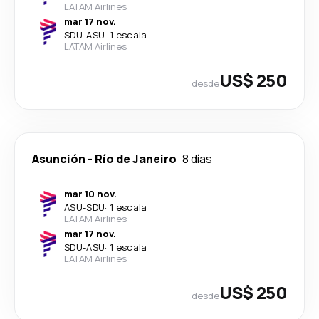
LATAM Airlines
mar 17 nov.
SDU
-
ASU
·
1 escala
LATAM Airlines
US$ 250
desde
Asunción
-
Río de Janeiro
8 días
mar 10 nov.
ASU
-
SDU
·
1 escala
LATAM Airlines
mar 17 nov.
SDU
-
ASU
·
1 escala
LATAM Airlines
US$ 250
desde