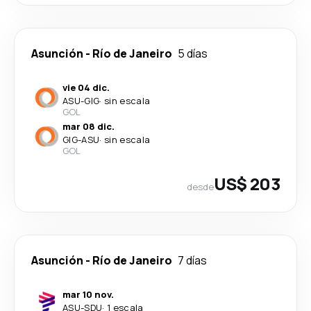
Asunción
-
Río de Janeiro
5 días
vie 04 dic.
ASU
-
GIG
·
sin escala
GOL
mar 08 dic.
GIG
-
ASU
·
sin escala
GOL
US$ 203
desde
Asunción
-
Río de Janeiro
7 días
mar 10 nov.
ASU
-
SDU
·
1 escala