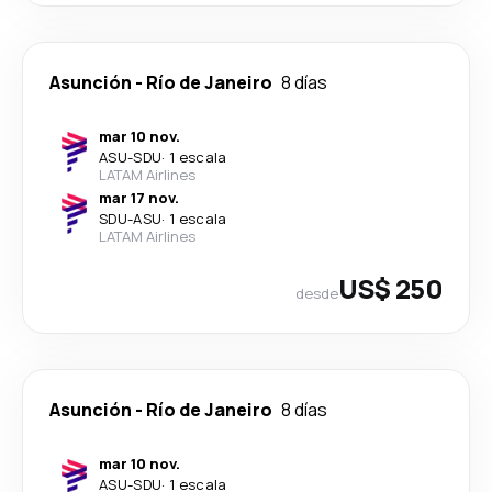
Asunción
-
Río de Janeiro
8 días
mar 10 nov.
ASU
-
SDU
·
1 escala
LATAM Airlines
mar 17 nov.
SDU
-
ASU
·
1 escala
LATAM Airlines
US$ 250
desde
Asunción
-
Río de Janeiro
8 días
mar 10 nov.
ASU
-
SDU
·
1 escala