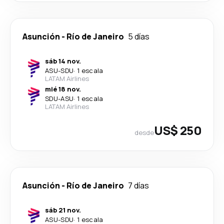
Asunción
-
Río de Janeiro
5 días
sáb 14 nov.
ASU
-
SDU
·
1 escala
LATAM Airlines
mié 18 nov.
SDU
-
ASU
·
1 escala
LATAM Airlines
US$ 250
desde
Asunción
-
Río de Janeiro
7 días
sáb 21 nov.
ASU
-
SDU
·
1 escala