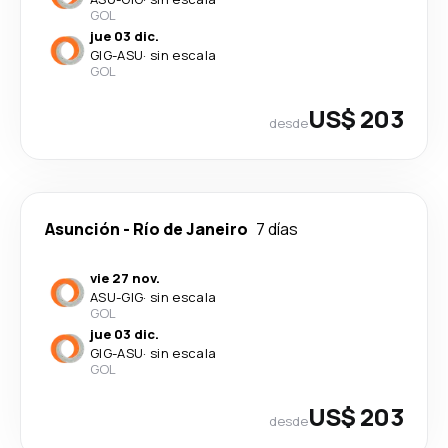
GOL
jue 03 dic.
GIG
-
ASU
·
sin escala
GOL
US$ 203
desde
Asunción
-
Río de Janeiro
7 días
vie 27 nov.
ASU
-
GIG
·
sin escala
GOL
jue 03 dic.
GIG
-
ASU
·
sin escala
GOL
US$ 203
desde