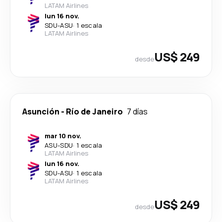
LATAM Airlines
lun 16 nov.
SDU
-
ASU
·
1 escala
LATAM Airlines
US$ 249
desde
Asunción
-
Río de Janeiro
7 días
mar 10 nov.
ASU
-
SDU
·
1 escala
LATAM Airlines
lun 16 nov.
SDU
-
ASU
·
1 escala
LATAM Airlines
US$ 249
desde