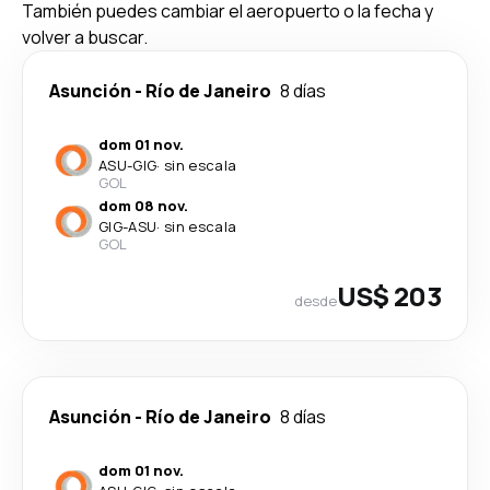
También puedes cambiar el aeropuerto o la fecha y
volver a buscar.
Asunción
-
Río de Janeiro
8 días
dom 01 nov.
ASU
-
GIG
·
sin escala
GOL
dom 08 nov.
GIG
-
ASU
·
sin escala
GOL
US$ 203
desde
Asunción
-
Río de Janeiro
8 días
dom 01 nov.