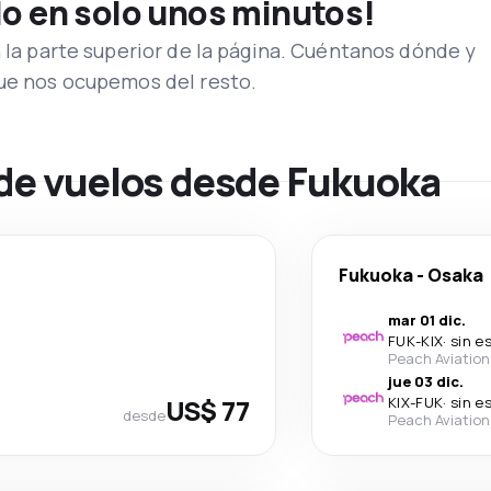
lo en solo unos minutos!
n la parte superior de la página. Cuéntanos dónde y
que nos ocupemos del resto.
 de vuelos desde Fukuoka
Fukuoka
-
Osaka
mar 01 dic.
FUK
-
KIX
·
sin e
Peach Aviation
jue 03 dic.
US$ 77
KIX
-
FUK
·
sin e
desde
Peach Aviation