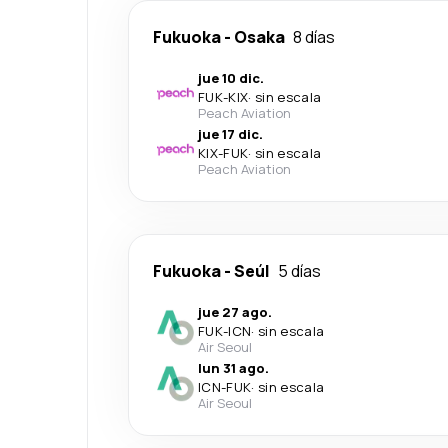
Fukuoka
-
Osaka
8 días
jue 10 dic.
FUK
-
KIX
·
sin escala
Peach Aviation
jue 17 dic.
KIX
-
FUK
·
sin escala
Peach Aviation
Fukuoka
-
Seúl
5 días
jue 27 ago.
FUK
-
ICN
·
sin escala
Air Seoul
lun 31 ago.
ICN
-
FUK
·
sin escala
Air Seoul