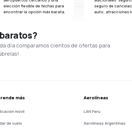
aeropuertos cercanos y una
adicionales: seguro 
elección flexible de fechas para
seguro de cancelac
encontrar la opción más barata.
auto, atracciones l
 baratos?
Cada día comparamos cientos de ofertas para
úbrelas!
prende más
Aerolíneas
licación móvil
LAN Peru
dar de vuelo
Aerolineas Argentinas