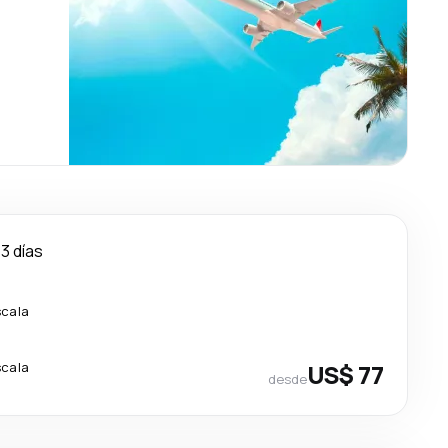
3 días
scala
scala
US$ 77
desde