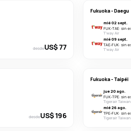
Fukuoka
-
Daegu
mié 02 sept.
FUK
-
TAE
·
sin e
T'way Air
mié 09 sept.
US$ 77
TAE
-
FUK
·
sin e
desde
T'way Air
Fukuoka
-
Taipéi
jue 20 ago.
FUK
-
TPE
·
sin e
Tigerair Taiwan
mié 26 ago.
US$ 196
TPE
-
FUK
·
sin e
desde
Tigerair Taiwan