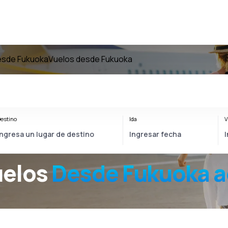
esde Fukuoka
Vuelos desde Fukuoka
estino
Ida
V
uelos
Desde
Fukuoka
a