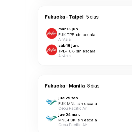
Fukuoka
-
Taipéi
5 días
mar 15 jun.
FUK
-
TPE
·
sin escala
AirAsia
sáb 19 jun.
TPE
-
FUK
·
sin escala
AirAsia
Fukuoka
-
Manila
8 días
jue 25 feb.
FUK
-
MNL
·
sin escala
Cebu Pacific Air
jue 04 mar.
MNL
-
FUK
·
sin escala
Cebu Pacific Air