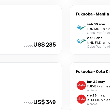
Fukuoka
-
Manila
sáb 09 ene.
FUK
-
MNL
·
sin 
Cebu Pacific Ai
vie 15 ene.
US$ 285
MNL
-
FUK
·
sin 
desde
Cebu Pacific Ai
Fukuoka
-
Kota K
lun 24 may.
FUK
-
BKI
·
sin e
AirAsia
vie 28 may.
US$ 349
BKI
-
FUK
·
sin e
desde
AirAsia