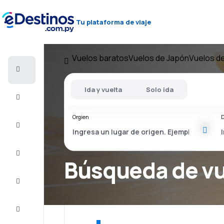
Tu plataforma de viaje
Vuelos baratos
Vuelos de Japón
Vuelos d
Vuelos
baratos
Ida y vuelta
Solo ida
Alojamientos
Orgien
D
Ofertas
Completa
el viaje
Búsqueda de v
Inspiración
y consejos
Atención
al cliente