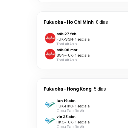
Fukuoka
-
Ho Chi Minh
8 días
sáb 27 feb.
FUK
-
SGN
·
1 escala
Thai AirAsia
sáb 06 mar.
SGN
-
FUK
·
1 escala
Thai AirAsia
Fukuoka
-
Hong Kong
5 días
lun 19 abr.
FUK
-
HKG
·
1 escala
Cebu Pacific Air
vie 23 abr.
HKG
-
FUK
·
1 escala
Cebu Pacific Air