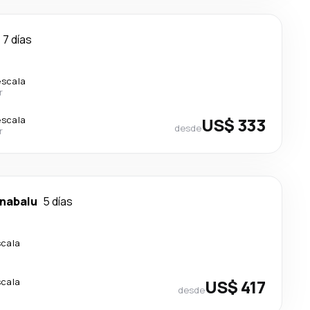
7 días
escala
r
escala
US$ 333
desde
r
inabalu
5 días
scala
scala
US$ 417
desde