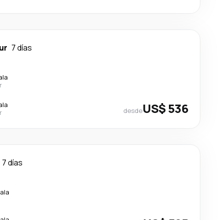
ur
7 días
ala
r
ala
US$ 536
desde
r
7 días
ala
ala