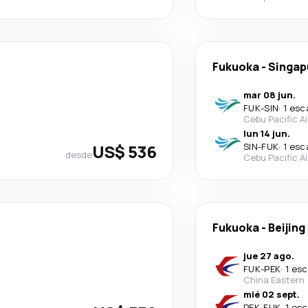
Fukuoka
-
Singap
mar 08 jun.
FUK
-
SIN
·
1 esc
Cebu Pacific Ai
lun 14 jun.
US$ 536
SIN
-
FUK
·
1 esc
desde
Cebu Pacific Ai
Fukuoka
-
Beijing
jue 27 ago.
FUK
-
PEK
·
1 esc
China Eastern
mié 02 sept.
PEK
-
FUK
·
1 esc