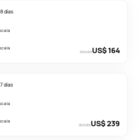
8 días
scala
scala
US$ 164
desde
7 días
scala
scala
US$ 239
desde