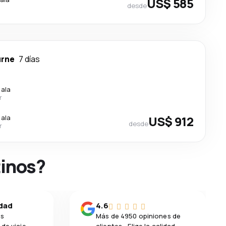
US$ 585
desde
rne
7 días
cala
r
cala
US$ 912
desde
r
tinos?
idad
4.6
os
Más de 4950 opiniones de