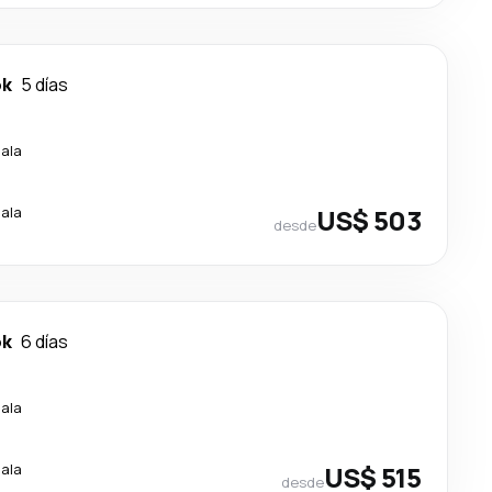
ok
5 días
cala
cala
US$ 503
desde
ok
6 días
cala
cala
US$ 515
desde