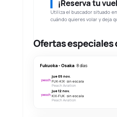
¡Reserva tu vue
Utiliza el buscador situado e
cuándo quieres volar y deja 
Ofertas especiales
Fukuoka
-
Osaka
8 días
jue 05 nov.
FUK
-
KIX
·
sin escala
Peach Aviation
jue 12 nov.
KIX
-
FUK
·
sin escala
Peach Aviation