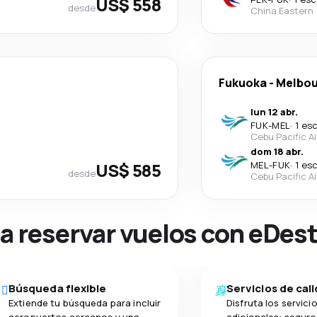
US$ 558
desde
China Eastern
Fukuoka
-
Melbou
lun 12 abr.
FUK
-
MEL
·
1 es
Cebu Pacific Ai
dom 18 abr.
US$ 585
MEL
-
FUK
·
1 es
desde
Cebu Pacific Ai
na reservar vuelos con eDes
Búsqueda flexible
Servicios de cal
Extiende tu búsqueda para incluir
Disfruta los servici