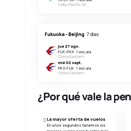
Cebu Pacific Air
Fukuoka
-
Beijing
7 días
jue 27 ago.
FUK
-
PKX
·
1 escala
China Eastern
mié 02 sept.
PKX
-
FUK
·
1 escala
China Eastern
¿Por qué vale la pe
La mayor oferta de vuelos
En unos segundos tenemos los