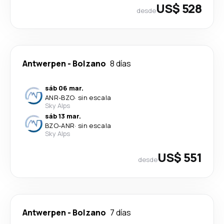
US$ 528
desde
Antwerpen
-
Bolzano
8 días
sáb 06 mar.
ANR
-
BZO
·
sin escala
Sky Alps
sáb 13 mar.
BZO
-
ANR
·
sin escala
Sky Alps
US$ 551
desde
Antwerpen
-
Bolzano
7 días