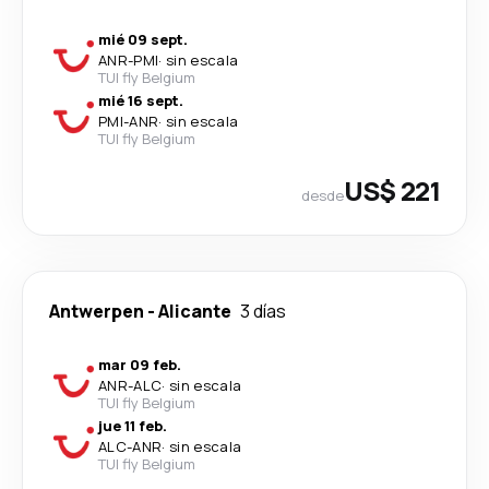
mié 09 sept.
ANR
-
PMI
·
sin escala
TUI fly Belgium
mié 16 sept.
PMI
-
ANR
·
sin escala
TUI fly Belgium
US$ 221
desde
Antwerpen
-
Alicante
3 días
mar 09 feb.
ANR
-
ALC
·
sin escala
TUI fly Belgium
jue 11 feb.
ALC
-
ANR
·
sin escala
TUI fly Belgium