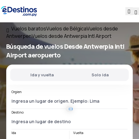
Vuelos baratos
Vuelos de Bélgica
Vuelos desde
Antwerpen
Vuelos desde Antwerpia Intl Airport
Búsqueda de vuelos
Desde
Antwerpia Intl
Airport
aeropuerto
Ida y vuelta
Solo ida
Orgien
Destino
Ida
Vuelta