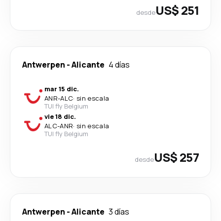
US$ 251
desde
Antwerpen
-
Alicante
4 días
mar 15 dic.
ANR
-
ALC
·
sin escala
TUI fly Belgium
vie 18 dic.
ALC
-
ANR
·
sin escala
TUI fly Belgium
US$ 257
desde
Antwerpen
-
Alicante
3 días