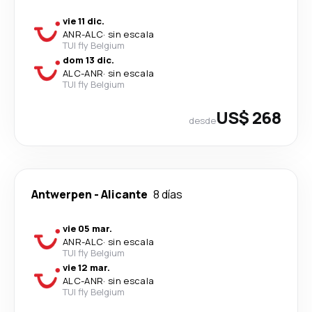
vie 11 dic.
ANR
-
ALC
·
sin escala
TUI fly Belgium
dom 13 dic.
ALC
-
ANR
·
sin escala
TUI fly Belgium
US$ 268
desde
Antwerpen
-
Alicante
8 días
vie 05 mar.
ANR
-
ALC
·
sin escala
TUI fly Belgium
vie 12 mar.
ALC
-
ANR
·
sin escala
TUI fly Belgium