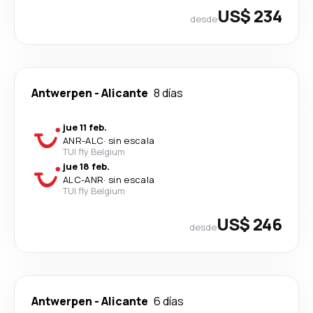
US$ 234
desde
Antwerpen
-
Alicante
8 días
jue 11 feb.
ANR
-
ALC
·
sin escala
TUI fly Belgium
jue 18 feb.
ALC
-
ANR
·
sin escala
TUI fly Belgium
US$ 246
desde
Antwerpen
-
Alicante
6 días