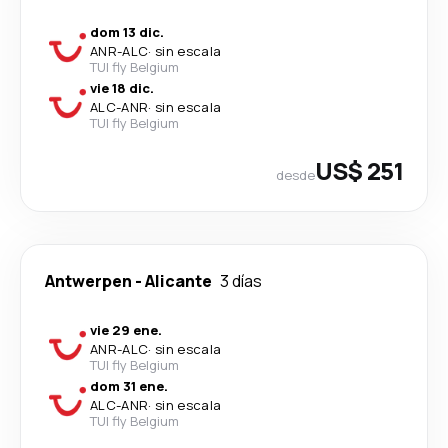
dom 13 dic.
ANR
-
ALC
·
sin escala
TUI fly Belgium
vie 18 dic.
ALC
-
ANR
·
sin escala
TUI fly Belgium
US$ 251
desde
Antwerpen
-
Alicante
3 días
vie 29 ene.
ANR
-
ALC
·
sin escala
TUI fly Belgium
dom 31 ene.
ALC
-
ANR
·
sin escala
TUI fly Belgium