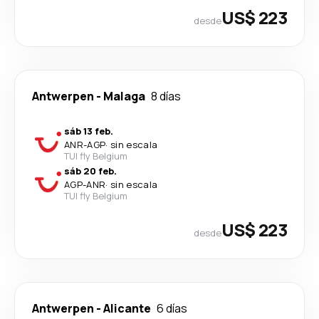
US$ 223
desde
Antwerpen
-
Malaga
8 días
sáb 13 feb.
ANR
-
AGP
·
sin escala
TUI fly Belgium
sáb 20 feb.
AGP
-
ANR
·
sin escala
TUI fly Belgium
US$ 223
desde
Antwerpen
-
Alicante
6 días