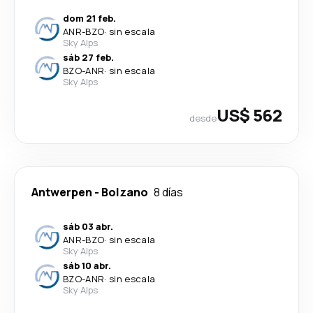
dom 21 feb.
ANR
-
BZO
·
sin escala
Sky Alps
sáb 27 feb.
BZO
-
ANR
·
sin escala
Sky Alps
US$ 562
desde
Antwerpen
-
Bolzano
8 días
sáb 03 abr.
ANR
-
BZO
·
sin escala
Sky Alps
sáb 10 abr.
BZO
-
ANR
·
sin escala
Sky Alps