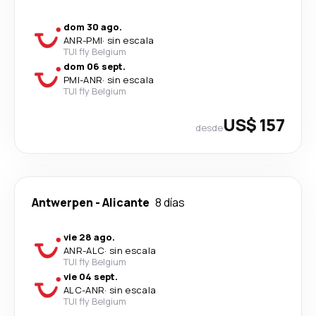
dom 30 ago.
ANR
-
PMI
·
sin escala
TUI fly Belgium
dom 06 sept.
PMI
-
ANR
·
sin escala
TUI fly Belgium
US$ 157
desde
Antwerpen
-
Alicante
8 días
vie 28 ago.
ANR
-
ALC
·
sin escala
TUI fly Belgium
vie 04 sept.
ALC
-
ANR
·
sin escala
TUI fly Belgium