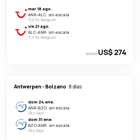
mar 18 ago.
ANR
-
ALC
·
sin escala
TUI fly Belgium
vie 21 ago.
ALC
-
ANR
·
sin escala
TUI fly Belgium
US$ 274
desde
Antwerpen
-
Bolzano
8 días
dom 24 ene.
ANR
-
BZO
·
sin escala
Sky Alps
dom 31 ene.
BZO
-
ANR
·
sin escala
Sky Alps