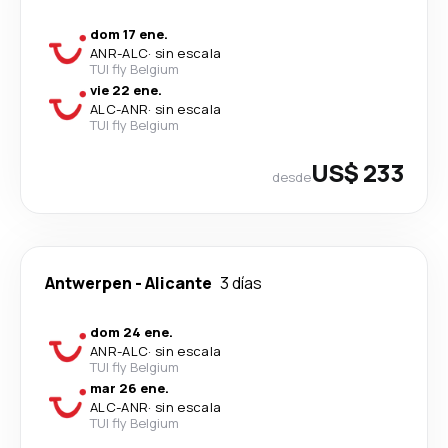
dom 17 ene.
ANR
-
ALC
·
sin escala
TUI fly Belgium
vie 22 ene.
ALC
-
ANR
·
sin escala
TUI fly Belgium
US$ 233
desde
Antwerpen
-
Alicante
3 días
dom 24 ene.
ANR
-
ALC
·
sin escala
TUI fly Belgium
mar 26 ene.
ALC
-
ANR
·
sin escala
TUI fly Belgium