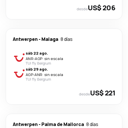
US$ 206
desde
Antwerpen
-
Malaga
8 días
sáb 22 ago.
ANR
-
AGP
·
sin escala
TUI fly Belgium
sáb 29 ago.
AGP
-
ANR
·
sin escala
TUI fly Belgium
US$ 221
desde
Antwerpen
-
Palma de Mallorca
8 días