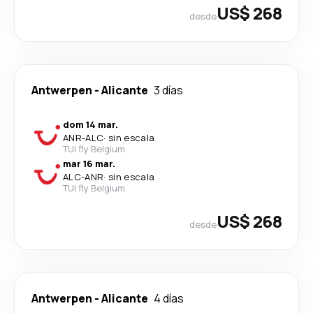
US$ 268
desde
Antwerpen
-
Alicante
3 días
dom 14 mar.
ANR
-
ALC
·
sin escala
TUI fly Belgium
mar 16 mar.
ALC
-
ANR
·
sin escala
TUI fly Belgium
US$ 268
desde
Antwerpen
-
Alicante
4 días