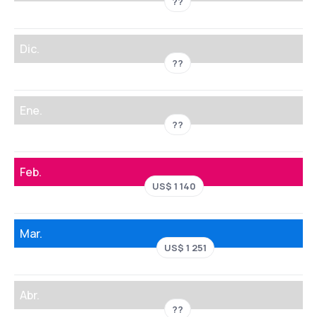
??
Dic.
??
Ene.
??
Feb.
US$ 1 140
Mar.
US$ 1 251
Abr.
??