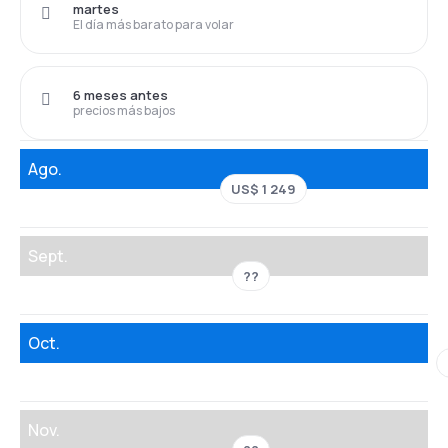
martes
El día más barato para volar
6 meses antes
precios más bajos
Ago.
US$ 1 249
Sept.
??
Oct.
Nov.