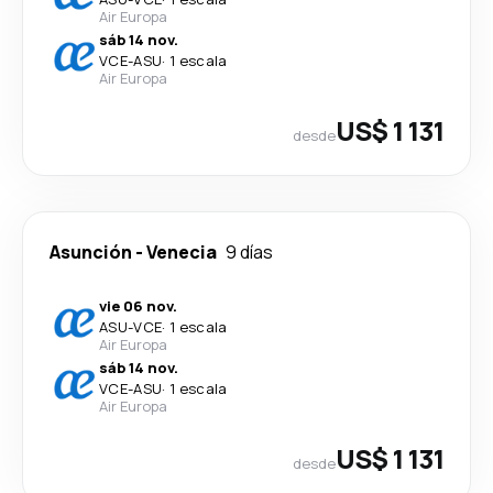
Air Europa
sáb 14 nov.
VCE
-
ASU
·
1 escala
Air Europa
US$ 1 131
desde
Asunción
-
Venecia
9 días
vie 06 nov.
ASU
-
VCE
·
1 escala
Air Europa
sáb 14 nov.
VCE
-
ASU
·
1 escala
Air Europa
US$ 1 131
desde