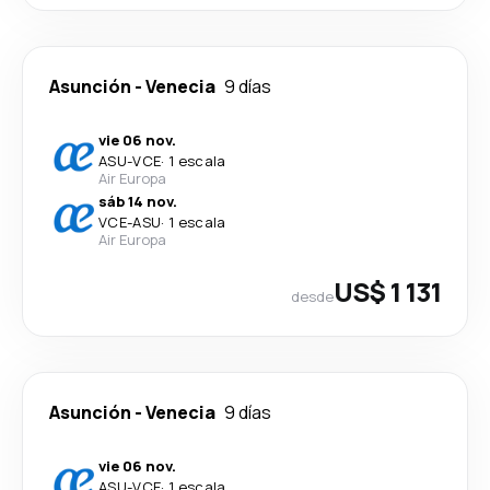
Asunción
-
Venecia
9 días
vie 06 nov.
ASU
-
VCE
·
1 escala
Air Europa
sáb 14 nov.
VCE
-
ASU
·
1 escala
Air Europa
US$ 1 131
desde
Asunción
-
Venecia
9 días
vie 06 nov.
ASU
-
VCE
·
1 escala