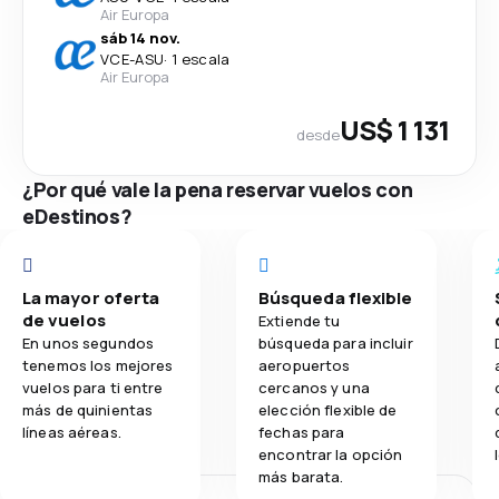
Air Europa
sáb 14 nov.
VCE
-
ASU
·
1 escala
Air Europa
US$ 1 131
desde
¿Por qué vale la pena reservar vuelos con
eDestinos?
La mayor oferta
Búsqueda flexible
de vuelos
Extiende tu
En unos segundos
búsqueda para incluir
tenemos los mejores
aeropuertos
vuelos para ti entre
cercanos y una
más de quinientas
elección flexible de
líneas aéreas.
fechas para
encontrar la opción
más barata.