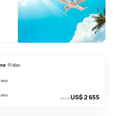
ana
15 días
calas
calas
US$ 2 655
desde