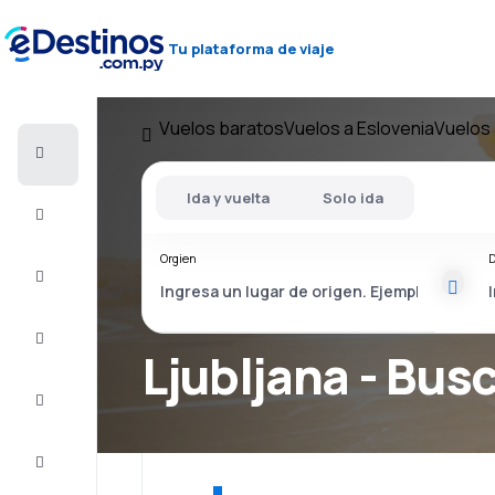
Tu plataforma de viaje
Vuelos baratos
Vuelos a Eslovenia
Vuelos 
Vuelos
baratos
Ida y vuelta
Solo ida
Alojamientos
Orgien
D
Ofertas
Completa
el viaje
Ljubljana - Busc
Inspiración
y consejos
Atención
al cliente