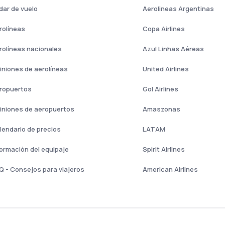
dar de vuelo
Aerolineas Argentinas
rolíneas
Copa Airlines
rolíneas nacionales
Azul Linhas Aéreas
iniones de aerolíneas
United Airlines
ropuertos
Gol Airlines
iniones de aeropuertos
Amaszonas
lendario de precios
LATAM
formación del equipaje
Spirit Airlines
Q - Consejos para viajeros
American Airlines