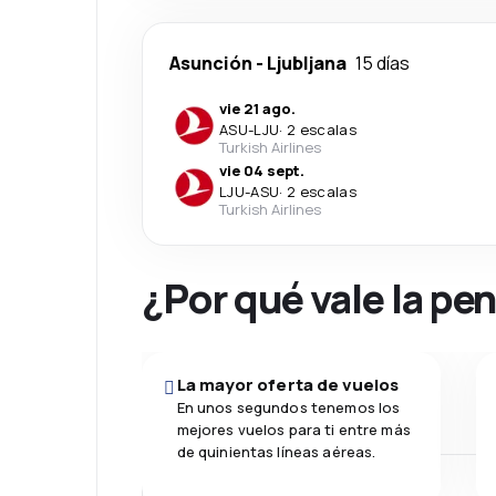
Asunción
-
Ljubljana
15 días
vie 21 ago.
ASU
-
LJU
·
2 escalas
Turkish Airlines
vie 04 sept.
LJU
-
ASU
·
2 escalas
Turkish Airlines
¿Por qué vale la pe
La mayor oferta de vuelos
En unos segundos tenemos los
mejores vuelos para ti entre más
de quinientas líneas aéreas.