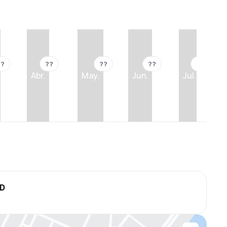
??
??
??
??
??
Abr.
May.
Jun.
Jul.
SD