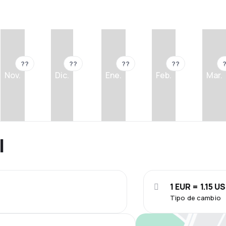
??
??
??
??
Nov.
Dic.
Ene.
Feb.
Mar.
l
1 EUR = 1.15 U
Tipo de cambio