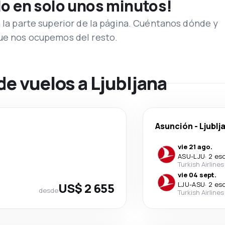
lo en solo unos minutos!
n la parte superior de la página. Cuéntanos dónde y
que nos ocupemos del resto.
de vuelos a Ljubljana
Asunción
-
Ljublj
vie 21 ago.
ASU
-
LJU
·
2 es
Turkish Airlines
vie 04 sept.
US$ 2 655
LJU
-
ASU
·
2 es
desde
Turkish Airlines