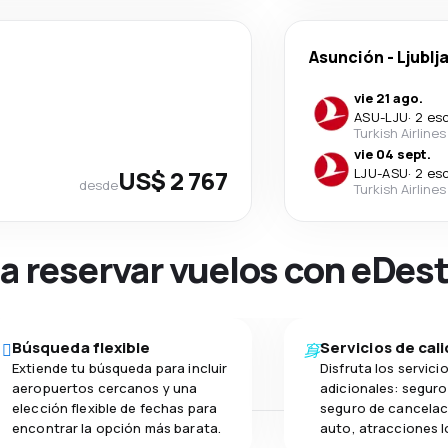
Asunción
-
Ljublj
vie 21 ago.
ASU
-
LJU
·
2 es
Turkish Airlines
vie 04 sept.
US$ 2 767
LJU
-
ASU
·
2 es
desde
Turkish Airlines
na reservar vuelos con eDes
Búsqueda flexible
Servicios de cal
Extiende tu búsqueda para incluir
Disfruta los servici
aeropuertos cercanos y una
adicionales: seguro 
elección flexible de fechas para
seguro de cancelac
encontrar la opción más barata.
auto, atracciones l