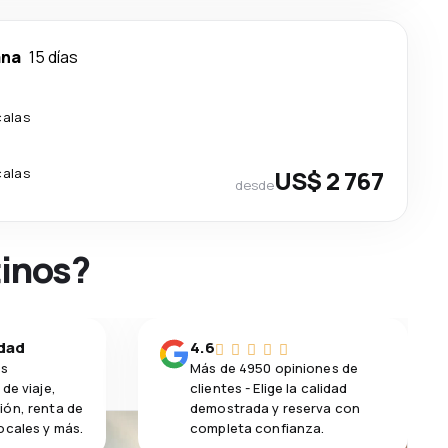
ana
15 días
calas
calas
US$ 2 767
desde
tinos?
idad
4.6
os
Más de 4950 opiniones de
de viaje,
clientes - Elige la calidad
ión, renta de
demostrada y reserva con
ocales y más.
completa confianza.