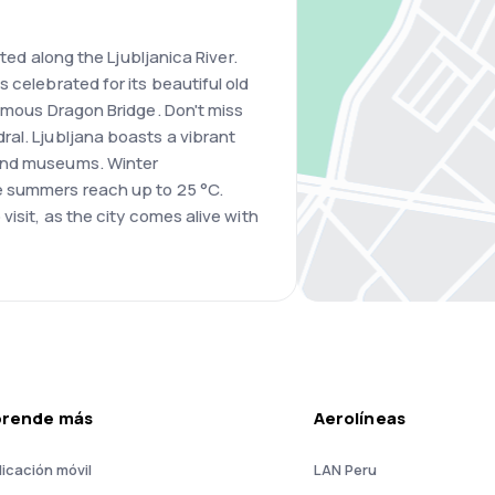
ated along the Ljubljanica River.
 celebrated for its beautiful old
famous Dragon Bridge. Don't miss
al. Ljubljana boasts a vibrant
and museums. Winter
e summers reach up to 25 °C.
visit, as the city comes alive with
prende más
Aerolíneas
licación móvil
LAN Peru