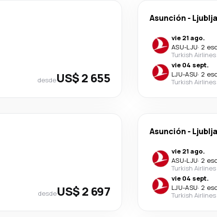
Asunción
-
Ljublj
vie 21 ago.
ASU
-
LJU
·
2 es
Turkish Airlines
vie 04 sept.
US$ 2 655
LJU
-
ASU
·
2 es
desde
Turkish Airlines
Asunción
-
Ljublj
vie 21 ago.
ASU
-
LJU
·
2 es
Turkish Airlines
vie 04 sept.
US$ 2 697
LJU
-
ASU
·
2 es
desde
Turkish Airlines