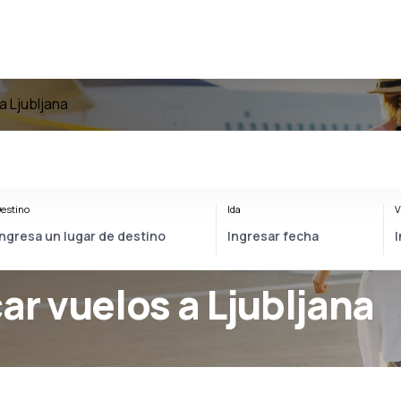
a Ljubljana
estino
Ida
V
ar vuelos a Ljubljana