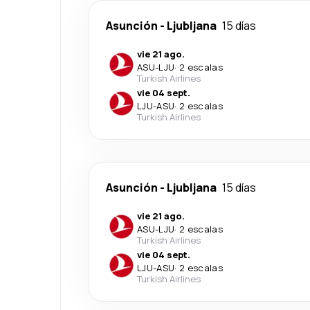
Asunción
-
Ljubljana
15 días
vie 21 ago.
ASU
-
LJU
·
2 escalas
Turkish Airlines
vie 04 sept.
LJU
-
ASU
·
2 escalas
Turkish Airlines
Asunción
-
Ljubljana
15 días
vie 21 ago.
ASU
-
LJU
·
2 escalas
Turkish Airlines
vie 04 sept.
LJU
-
ASU
·
2 escalas
Turkish Airlines