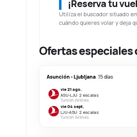
¡Reserva tu vue
Utiliza el buscador situado e
cuándo quieres volar y deja 
Ofertas especiales 
Asunción
-
Ljubljana
15 días
vie 21 ago.
ASU
-
LJU
·
2 escalas
Turkish Airlines
vie 04 sept.
LJU
-
ASU
·
2 escalas
Turkish Airlines