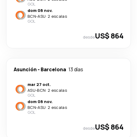
GOL
dom 08 nov.
BCN
-
ASU
·
2 escalas
GOL
US$ 864
desde
Asunción
-
Barcelona
13 días
mar 27 oct.
ASU
-
BCN
·
2 escalas
GOL
dom 08 nov.
BCN
-
ASU
·
2 escalas
GOL
US$ 864
desde