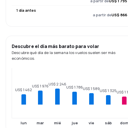
a partir de
US$ 1 795
1 día antes
a partir de
US$ 866
Descubre el día más barato para volar
Descubre qué día de la semana los vuelos suelen ser más
económicos.
US$ 2 246
US$ 1 976
US$ 1 786
US$ 1 589
US$ 1 462
US$ 1 325
US$ 1 
lun
mar
mié
jue
vie
sáb
do