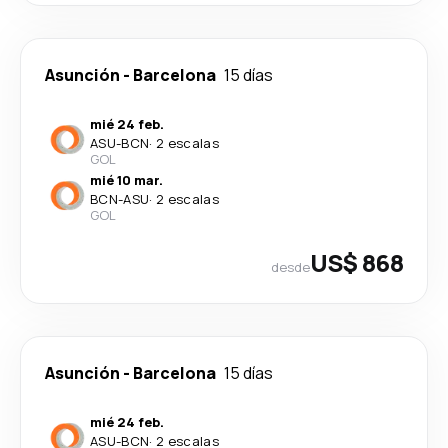
Asunción
-
Barcelona
15 días
mié 24 feb.
ASU
-
BCN
·
2 escalas
GOL
mié 10 mar.
BCN
-
ASU
·
2 escalas
GOL
US$ 868
desde
Asunción
-
Barcelona
15 días
mié 24 feb.
ASU
-
BCN
·
2 escalas