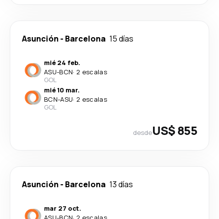
Asunción
-
Barcelona
15 días
mié 24 feb.
ASU
-
BCN
·
2 escalas
GOL
mié 10 mar.
BCN
-
ASU
·
2 escalas
GOL
US$ 855
desde
Asunción
-
Barcelona
13 días
mar 27 oct.
ASU
-
BCN
·
2 escalas