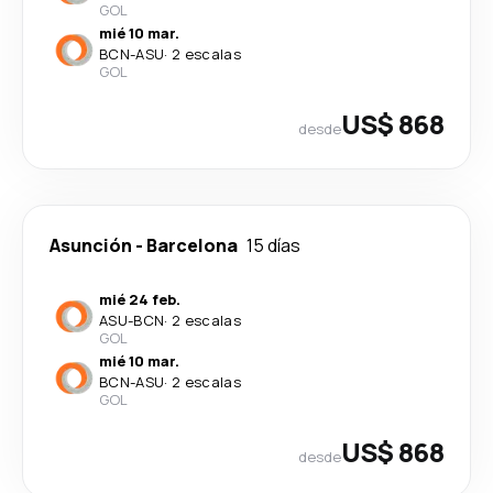
GOL
mié 10 mar.
BCN
-
ASU
·
2 escalas
GOL
US$ 868
desde
Asunción
-
Barcelona
15 días
mié 24 feb.
ASU
-
BCN
·
2 escalas
GOL
mié 10 mar.
BCN
-
ASU
·
2 escalas
GOL
US$ 868
desde