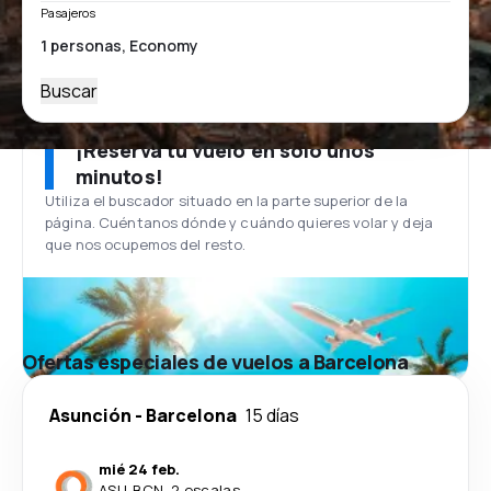
Pasajeros
Buscar
¡Reserva tu vuelo en solo unos
minutos!
Utiliza el buscador situado en la parte superior de la
página. Cuéntanos dónde y cuándo quieres volar y deja
que nos ocupemos del resto.
Ofertas especiales de vuelos a Barcelona
Asunción
-
Barcelona
15 días
mié 24 feb.
ASU
-
BCN
·
2 escalas