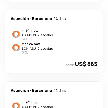
Asunción
-
Barcelona
14 días
mié 11 nov.
ASU
-
BCN
·
2 escalas
GOL
mar 24 nov.
BCN
-
ASU
·
2 escalas
GOL
US$ 865
desde
Asunción
-
Barcelona
14 días
mié 11 nov.
ASU
-
BCN
·
2 escalas