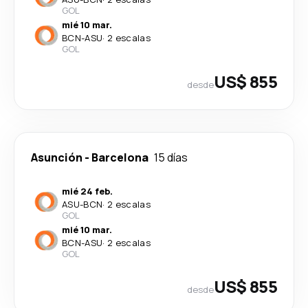
GOL
mié 10 mar.
BCN
-
ASU
·
2 escalas
GOL
US$ 855
desde
Asunción
-
Barcelona
15 días
mié 24 feb.
ASU
-
BCN
·
2 escalas
GOL
mié 10 mar.
BCN
-
ASU
·
2 escalas
GOL
US$ 855
desde