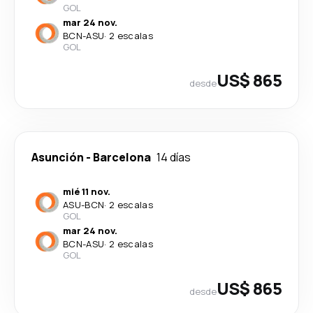
GOL
mar 24 nov.
BCN
-
ASU
·
2 escalas
GOL
US$ 865
desde
Asunción
-
Barcelona
14 días
mié 11 nov.
ASU
-
BCN
·
2 escalas
GOL
mar 24 nov.
BCN
-
ASU
·
2 escalas
GOL
US$ 865
desde