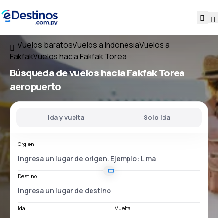
Vuelos baratos
Vuelos a Indonesia
Vuelos a
Fakfak
Vuelos hacia Fakfak Torea
Búsqueda de vuelos
hacia
Fakfak Torea
aeropuerto
Ida y vuelta
Solo ida
Orgien
Destino
Ida
Vuelta