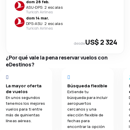
dom 28 feb.
ASU
-
DPS
·
2 escalas
Turkish Airlines
dom 14 mar.
DPS
-
ASU
·
2 escalas
Turkish Airlines
US$ 2 324
desde
¿Por qué vale la pena reservar vuelos con
eDestinos?
La mayor oferta
Búsqueda flexible
de vuelos
Extiende tu
En unos segundos
búsqueda para incluir
tenemos los mejores
aeropuertos
vuelos para ti entre
cercanos y una
más de quinientas
elección flexible de
líneas aéreas.
fechas para
encontrar la opción