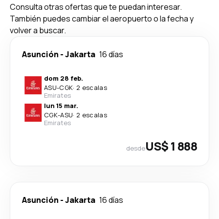
Consulta otras ofertas que te puedan interesar.
También puedes cambiar el aeropuerto o la fecha y
volver a buscar.
Asunción
-
Jakarta
16 días
dom 28 feb.
ASU
-
CGK
·
2 escalas
Emirates
lun 15 mar.
CGK
-
ASU
·
2 escalas
Emirates
US$ 1 888
desde
Asunción
-
Jakarta
16 días