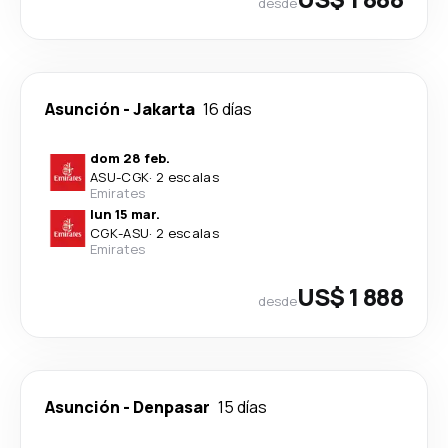
desde
Asunción
-
Jakarta
16 días
dom 28 feb.
ASU
-
CGK
·
2 escalas
Emirates
lun 15 mar.
CGK
-
ASU
·
2 escalas
Emirates
US$ 1 888
desde
Asunción
-
Denpasar
15 días