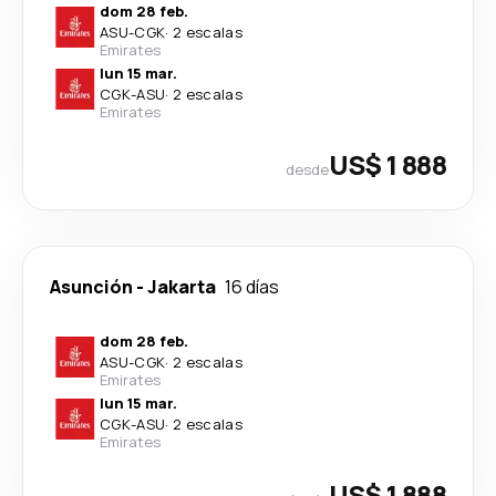
dom 28 feb.
ASU
-
CGK
·
2 escalas
Emirates
lun 15 mar.
CGK
-
ASU
·
2 escalas
Emirates
US$ 1 888
desde
Asunción
-
Jakarta
16 días
dom 28 feb.
ASU
-
CGK
·
2 escalas
Emirates
lun 15 mar.
CGK
-
ASU
·
2 escalas
Emirates
US$ 1 888