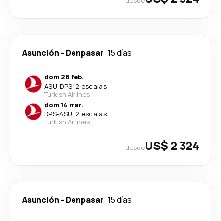
desde
Asunción
-
Denpasar
15 días
dom 28 feb.
ASU
-
DPS
·
2 escalas
Turkish Airlines
dom 14 mar.
DPS
-
ASU
·
2 escalas
Turkish Airlines
US$ 2 324
desde
Asunción
-
Denpasar
15 días