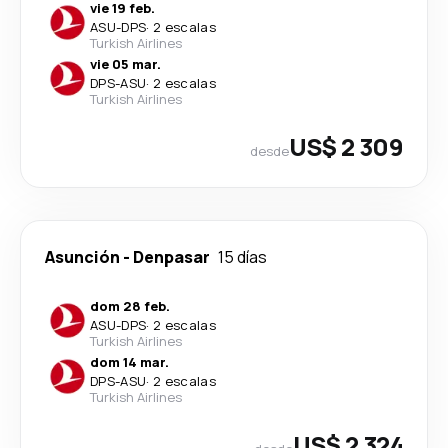
vie 19 feb.
ASU
-
DPS
·
2 escalas
Turkish Airlines
vie 05 mar.
DPS
-
ASU
·
2 escalas
Turkish Airlines
US$ 2 309
desde
Asunción
-
Denpasar
15 días
dom 28 feb.
ASU
-
DPS
·
2 escalas
Turkish Airlines
dom 14 mar.
DPS
-
ASU
·
2 escalas
Turkish Airlines
US$ 2 324