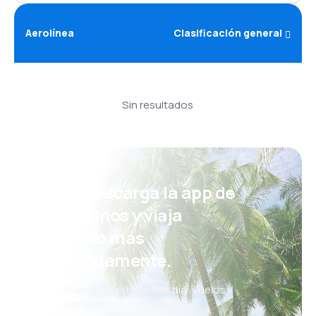
Aerolínea
Clasificación general
Sin resultados
¡Eh! Descarga la app de
eDestinos y viaja
incluso más
cómodamente.
Nuevas ofertas cada día: vuelos,
vacaciones, escapadas