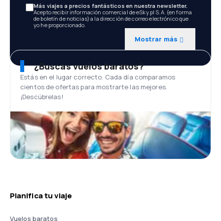
Más viajes a precios fantásticos en nuestra newsletter.
Acepto recibir información comercial de eSky.pl S.A. (en forma
de boletín de noticias) a la dirección de correo electrónico que
yo he proporcionado.
Mostrar más
¿Buscas vuelos baratos?
Estás en el lugar correcto. Cada día comparamos
cientos de ofertas para mostrarte las mejores.
¡Descúbrelas!
Planifica tu viaje
Vuelos baratos