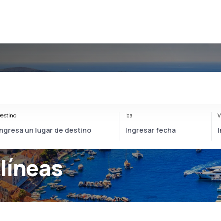
estino
Ida
V
líneas