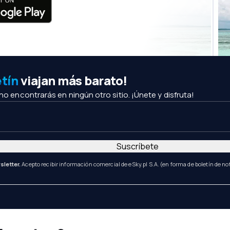
etín
viajan más barato!
 no encontrarás en ningún otro sitio. ¡Únete y disfruta!
Suscríbete
sletter.
Acepto recibir información comercial de eSky.pl S.A. (en forma de boletín de not