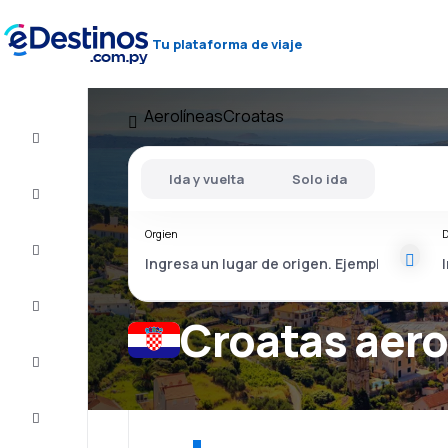
Tu plataforma de viaje
Aerolíneas
Croatas
Vuelos
baratos
Ida y vuelta
Solo ida
Alojamientos
Orgien
D
Ofertas
Completa
el viaje
Croatas aero
Inspiración
y consejos
Atención
al cliente