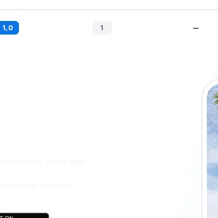
1,0
1
—
a app de
ja incluso más
s, vacaciones, escapadas
l alcance de tu mano!