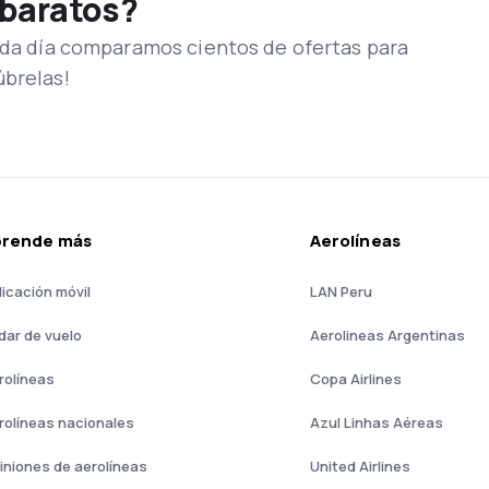
 baratos?
Cada día comparamos cientos de ofertas para
úbrelas!
prende más
Aerolíneas
licación móvil
LAN Peru
dar de vuelo
Aerolineas Argentinas
rolíneas
Copa Airlines
rolíneas nacionales
Azul Linhas Aéreas
iniones de aerolíneas
United Airlines