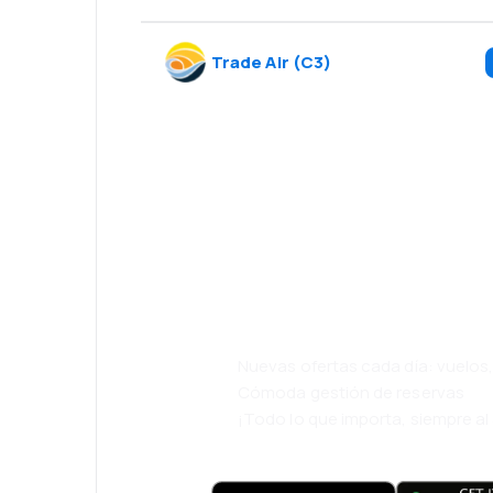
Trade Air
(
C3
)
¡Eh! Descarga l
eDestinos y via
cómodamente.
Nuevas ofertas cada día: vuelo
Cómoda gestión de reservas
¡Todo lo que importa, siempre a