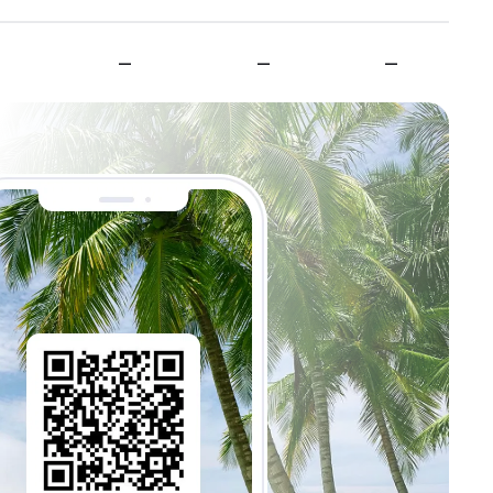
—
—
—